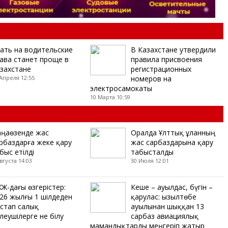
ать на водительские
В Казахстане утвердили
ава станет проще в
правила присвоения
захстане
регистрационных
Апреля 12:55
номеров на
электросамокаты
10 Марта 10:59
ңаөзенде жас
Оралда Ұлттық ұланның
рбаздарға жеке қару
жас сарбаздарына қару
быс етілді
табысталды
вгуста 14:03
30 Июля 12:01
ЖЖ-дағы өзгерістер:
Кеше – ауылдас, бүгін –
26 жылғы 1 шілдеден
қарулас: Қызылтөбе
стап салық
ауылынан шыққан 13
леушілерге не білу
сарбаз авиациялық
мамандықтарды меңгеріп жатыр