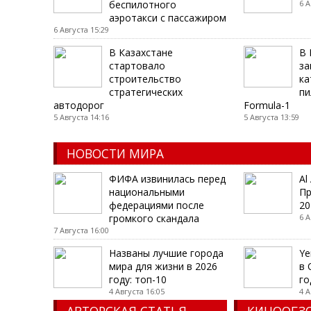
беспилотного
6 А
аэротакси с пассажиром
6 Августа 15:29
В Казахстане
В 
стартовало
за
строительство
ка
стратегических
пи
автодорог
Formula-1
5 Августа 14:16
5 Августа 13:59
НОВОСТИ МИРА
ФИФА извинилась перед
Al
национальными
Пр
федерациями после
20
громкого скандала
6 А
7 Августа 16:00
Названы лучшие города
Ye
мира для жизни в 2026
в 
году: топ-10
го
4 Августа 16:05
4 А
АВТОРСКАЯ СТАТЬЯ
КИНООБЗ