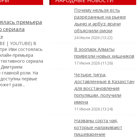
Почему нельзя есть
разрезанные на рынке
оялась премьера
дыню и арбуз: врачи
о сериала
объяснили риски
я»
24 Июля 2026 (13:22)
BE | YOUTUBE) В
В зоопарк Алматы
тре Иви состоялась
нлайн-премьера
привезли новых хищников
етективного сериала
17 Июня 2026 (11:26)
с Дмитрием
 главной роли. На
Четыре тигра,
 доступны первые
доставленные в Казахстан
южет разв...
для восстановления
популяции, получили
имена
11 Июня 2026 (13:24)
Названы сорта чая,
которые налаживают
пищеварение