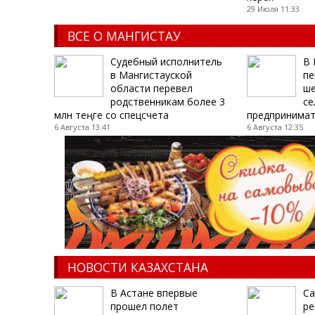
29 Июля 11:33
ВСЕ О МАНГИСТАУ
Судебный исполнитель
В 
в Мангистауской
пе
области перевел
ше
родственникам более 3
се
млн теңге со спецсчета
предпринимат
6 Августа 13:41
6 Августа 12:35
НОВОСТИ КАЗАХСТАНА
В Астане впервые
Cа
прошел полет
ре