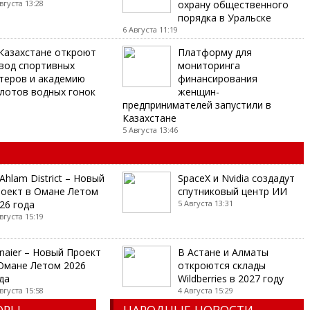
вгуста 13:28
охрану общественного
порядка в Уральске
6 Августа 11:19
Казахстане откроют
Платформу для
вод спортивных
мониторинга
теров и академию
финансирования
лотов водных гонок
женщин-
предпринимателей запустили в
Казахстане
5 Августа 13:46
 Ahlam District – Новый
SpaceX и Nvidia создадут
оект в Омане Летом
спутниковый центр ИИ
26 года
5 Августа 13:31
вгуста 15:19
naier – Новый Проект
В Астане и Алматы
Омане Летом 2026
откроются склады
да
Wildberries в 2027 году
вгуста 15:58
4 Августа 15:29
ОРЫ
НАРОДНЫЕ НОВОСТИ