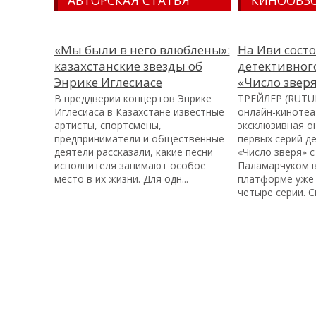
«Мы были в него влюблены»:
На Иви сост
казахстанские звезды об
детективног
Энрике Иглесиасе
«Число звер
В преддверии концертов Энрике
ТРЕЙЛЕР (RUTU
Иглесиаса в Казахстане известные
онлайн-кинотеа
артисты, спортсмены,
эксклюзивная о
предприниматели и общественные
первых серий д
деятели рассказали, какие песни
«Число зверя» 
исполнителя занимают особое
Паламарчуком в
место в их жизни. Для одн...
платформе уже
четыре серии. С