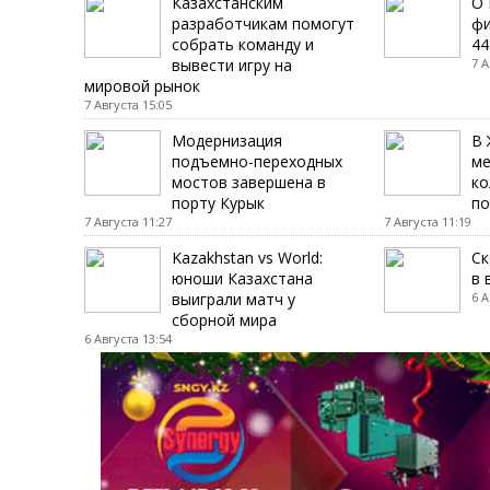
Казахстанским
О 
разработчикам помогут
фи
собрать команду и
44
вывести игру на
7 А
мировой рынок
7 Августа 15:05
Модернизация
В 
подъемно-переходных
ме
мостов завершена в
ко
порту Курык
по
7 Августа 11:27
7 Августа 11:19
Kazakhstan vs World:
Cк
юноши Казахстана
в 
выиграли матч у
6 А
сборной мира
6 Августа 13:54