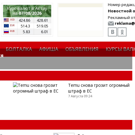
Номер редак
Курс валют в Актау
Новостной от
на
07/08/2026
Рекламный от
424.86
428.61
reklama@
514.3
519.05
5.83
6.01
БОЛТАЛКА
АФИША
ОБЪЯВЛЕНИЯ
КУРСЫ ВАЛ
ся
Temu снова грозит огромный
штраф в ЕС
7 Августа 09:24