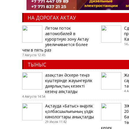
НА ДОРОГАХ АКТАУ
Летом поток
Сд
автомобилей в
пр
курортную зону Актау
Ка
увеличивается более
14 
чем в пять раз
7 Августа 12:45
ТЫНЫС
Қазақстан Әскери-теңіз
Жа
күштерінде жауынгерлік
са
даярлықтың кезекті
та
кезеңі аяқталды
4 А
4 Августа 14:54
Ақтауда «Батыс» өңірлік
ЭҚ
қолбасшылығының үздік
20
кинологтары анықталды
ба
29 Июля 11:42
тө
керек