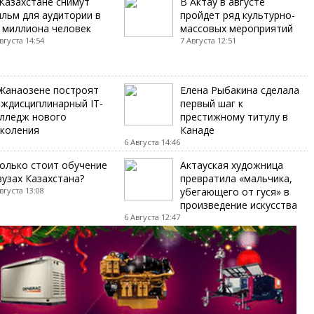
Казахстане снимут
В Актау в августе
льм для аудитории в
пройдет ряд культурно-
 миллиона человек
массовых мероприятий
вгуста 14:54
7 Августа 12:51
Жанаозене построят
Елена Рыбакина сделала
ждисциплинарный IT-
первый шаг к
лледж нового
престижному титулу в
коления
Канаде
6 Августа 14:46
олько стоит обучение
Актауская художница
вузах Казахстана?
превратила «мальчика,
вгуста 13:08
убегающего от гуся» в
произведение искусства
6 Августа 12:47