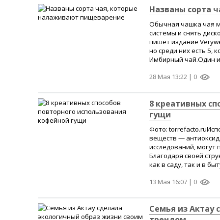
Названы сорта 
Обычная чашка чая м
системы и снять диск
пишет издание Verywe
но среди них есть 5,
Имбирный чай.Один из
28 Мая 13:22 |
0
8 креативных сп
гущи
Фото: torrefacto.ruИ
веществ — антиоксида
исследований, могут 
Благодаря своей стру
как в саду, так и в быт
13 Мая 16:07 |
0
Семья из Актау 
трендом