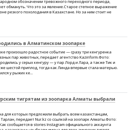
 народном обозначении тревожного переходного периода,
жет обмануть. Что это за явление.Старое степное выражение
оне резкого похолодания в Казахстане. Но за ним стоит не
родились в Алматинском зоопарке
рке произошло радостное событие — сразу три кенгуренка
разных пар животных, передает агентство Kazinform.Фото:
одились у серых кенгуру — у пар Лорд и Лара, а также Тик и
уже шестой приплод, тогда как Линда впервые стала матерью.
лся у рыжих ке...
урским тигрятам из зоопарка Алматы выбрали
на для которых предложили выбрать всем казахстанцам,
 Тарлан, передает Nur.kz со ссылкой на зоопарк Алматы.Фото:
ак сообщается в stories Instagram официального аккаунта
а, казахстанцы выбрали имена для трех амурских тигрят,