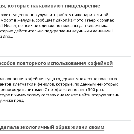
чая, которые налаживают пищеварение
ожет существенно улучшить работу пищеварительной
омфорт в желудке, сообщает Zakon.kz.Фото: Freepik.comКак
ll Health, не все чаи одинаково полезны для кишечника —
 которые действительно подкреплены научными данными.1.
&nb...
особов повторного использования кофейной
спользованная кофейная гуща содержит множество полезных
нтов, клетчатки и фенолов, которые, по данным некоторых
превосходить витамин C по эффективности в 500 раз.
ктуре и химическому составу она может найти вторую жизнь
у.Ниже пред...
сделала экологичный образ жизни своим