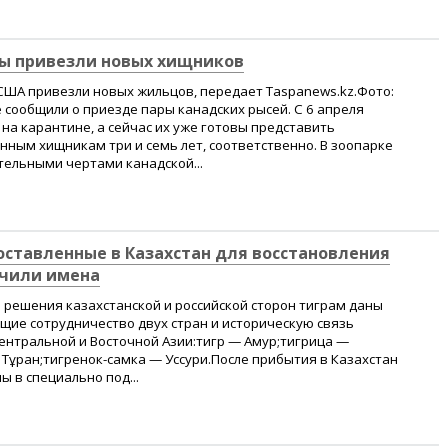
ты привезли новых хищников
США привезли новых жильцов, передает Taspanews.kz.Фото:
е сообщили о приезде пары канадских рысей. С 6 апреля
а карантине, а сейчас их уже готовы представить
ным хищникам три и семь лет, соответственно. В зоопарке
тельными чертами канадской...
оставленные в Казахстан для восстановления
учили имена
 решения казахстанской и российской сторон тиграм даны
ие сотрудничество двух стран и историческую связь
ентральной и Восточной Азии:тигр — Амур;тигрица —
— Тұран;тигренок-самка — Уссури.После прибытия в Казахстан
 в специально под...