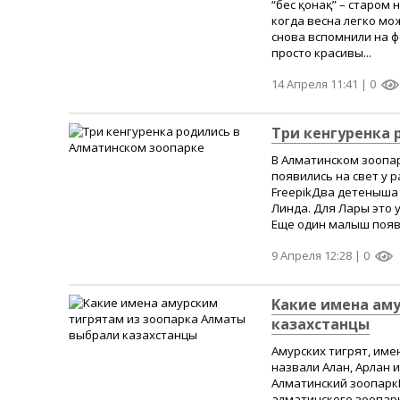
“бес қонақ” – старом
когда весна легко мо
снова вспомнили на ф
просто красивы...
14 Апреля 11:41 |
0
Tри кенгуренка 
В Алматинском зоопа
появились на свет у 
FreepikДва детеныша р
Линда. Для Лары это 
Еще один малыш появи
9 Апреля 12:28 |
0
Kакие имена ам
казахстанцы
Амурских тигрят, име
назвали Алан, Арлан и
Алматинский зоопаркК
алматинского зоопарк