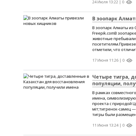
24 Июля 13:22 |
0
В зоопарк Алма
В зоопарк Алматы из 
Freepik.comВ зоопарк
животные пребывали н
посетителям.Привезен
отметили, что отличи
17 Июня 11:26 |
0
Четыре тигра, д
популяции, пол
В рамках совместного
имена, символизирующ
проекта с природой Ц
Үміт;тигренок-самец 
тигры были размещены
11 Июня 13:24 |
0