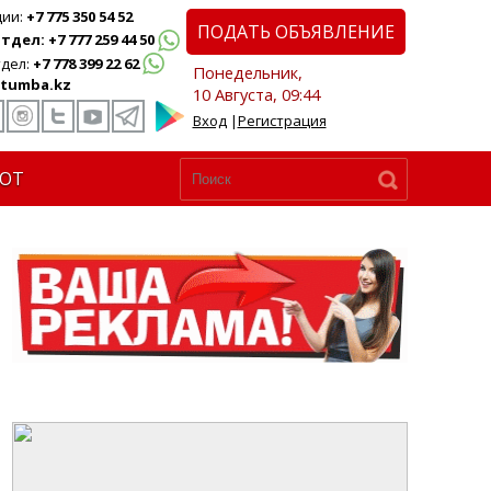
ции:
+7 775 350 54 52
ПОДАТЬ ОБЪЯВЛЕНИЕ
дел: +7 777 259 44 50
дел:
+7 778 399 22 62
Понедельник,
tumba.kz
10 Августа, 09:44
Вход
|
Регистрация
ЮТ