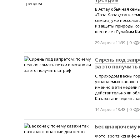
В Актау обычная семь
«Таза Қазақстан» сем
семья», уже нескольк
и защиты природы, с
шести лет Гүлайым Киб
29 Апреля 11:39 |
0
Сирень под запр
за это получить
С приходом весны го
узнаваемых запахов э
именно в эти недели 
действительно ли об
Казахстане сирень зац
14 Апреля 13:48 |
0
Бес қонақ: почем
Фото: sports.kzНа фо