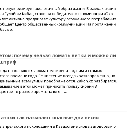
я популяризирует экологичный образ жизни. В рамках акции
ья Гүлайым Кибас, ставшая победителем в номинации «Эко-
о лет активно продвигает культуру осознанного потребления
ообщает Центр общественных коммуникаций. На протяжении
ас ве...
етом: почему нельзя ломать ветки и можно ли
 штраф
рода наполняются ароматом сирени – одним из самых
того времени года. Ее цветение всегда кратковременно, но
привычные всем улицы преображаются. Zakon.kz разбирался,
ламывание веток может приносить пользу сирени.В
ветает в разное время: на юге – ...
у казахи так называют опасные дни весны
не апрельского похолодания в Казахстане снова заговорили о