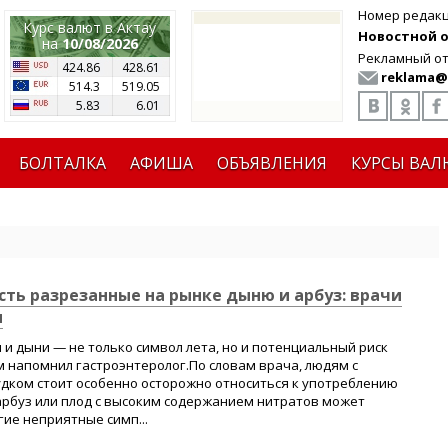
Номер редак
Курс валют в Актау
Новостной от
на
10/08/2026
Рекламный от
424.86
428.61
reklama@
514.3
519.05
5.83
6.01
БОЛТАЛКА
АФИША
ОБЪЯВЛЕНИЯ
КУРСЫ ВАЛ
сть разрезанные на рынке дыню и арбуз: врачи
и
 и дыни — не только символ лета, но и потенциальный риск
м напомнил гастроэнтеролог.По словам врача, людям с
дком стоит особенно осторожно относиться к употреблению
арбуз или плод с высоким содержанием нитратов может
гие неприятные симп...