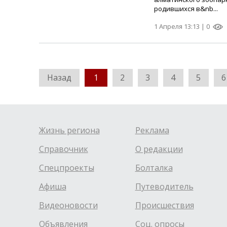
родившихся в&nb...
1 Апреля 13:13 |
0
Назад
1
2
3
4
5
6
Жизнь региона
Реклама
Справочник
О редакции
Спецпроекты
Болталка
Афиша
Путеводитель
Видеоновости
Происшествия
Объявления
Соц. опросы