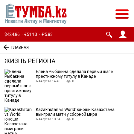
$424.86
€514.3
₽5.83
·
·
ГЛАВНАЯ
ЖИЗНЬ РЕГИОНА
Елена Рыбакина сделала первый шаг к
престижному титулу в Канаде
6 Августа 14:46 ·
0
Kazakhstan vs World: юноши Казахстана
выиграли матч у сборной мира
6 Августа 13:54 ·
0