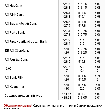
424.8
514.15
5.83
АО Нурбанк
428.8
519.15
6.03
425.3
514.6
5.85
АО АТФ Банк
428.8
519.1
5.98
425.2
514.8
5.88
АО Евразийский Банк
427.9
517.8
5.98
423.3
511.75
5.66
АО Forte Bank
427.3
517.75
6.06
424.9
515
5.89
АО First Heartland Jusan Bank
428.4
519
5.99
425
513.75
5.86
ДБ АО Сбербанк
429
519.25
5.98
424.5
514
5.89
АО Альфа-Банк
428.5
519.3
5.99
427.7
520
6.05
-6,00
-7
-0.4
0
425
513.5
5.75
АО Bank RBK
429
519.5
6
425
515.5
5.8
АО Казпочта
430
520
6.05
424.86
514.3
5.83
Средневзвешенный курс
428.61
519.05
6.01
Обратите внимание!
Курсы валют могут меняться в банках несколько