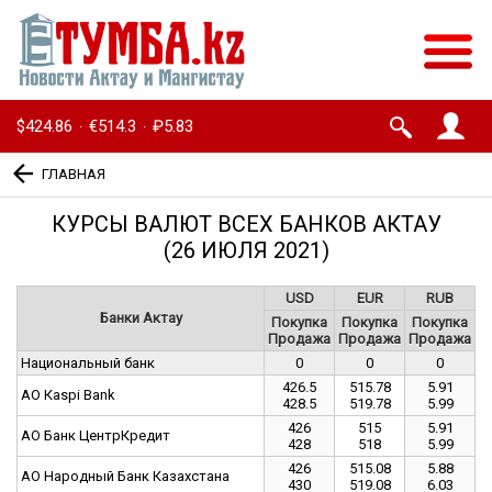
$424.86
€514.3
₽5.83
·
·
ГЛАВНАЯ
КУРСЫ ВАЛЮТ ВСЕХ БАНКОВ АКТАУ
(26 ИЮЛЯ 2021)
USD
EUR
RUB
Банки Актау
Покупка
Покупка
Покупка
Продажа
Продажа
Продажа
Национальный банк
0
0
0
426.5
515.78
5.91
АО Каspi Bank
428.5
519.78
5.99
426
515
5.91
АО Банк ЦентрКредит
428
518
5.99
426
515.08
5.88
АО Народный Банк Казахстана
430
519.08
6.03