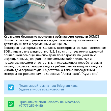
Кто может бесплатно пролечить зубы за счет средств ОСМС?
В плановом и экстренном порядке стомпомощь оказывается
детям до 18 лет и беременным женщинам.
В экстренном порядке отдельным категориям граждан: ветеранам
ВОВ; лицам с инвалидностью 1, 2, 3 групп; получателям адресной
социальной помощи; пенсионерам по возрасту; пациентам с
инфекционными, социально-значимыми заболеваниями и
представляющими опасность для окружающих; неработающим
лицам, осуществляющим уход за ребенком-инвалидом и уход за
инвалидом первой группы с детства, а также многодетным
матерям, награжденным подвесками "Алтын алқа", "Күміс алқа".
Подписывайтесь на наш Telegram канал -
будьте в курсе всех новостей
Присылайте свои новости на WhatsApp
+7 777 259 44 50