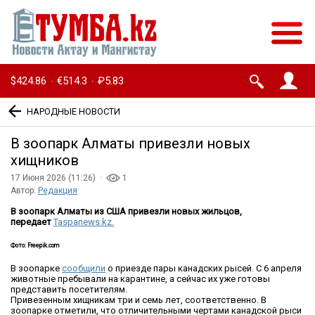
$424.86
€514.3
₽5.83
·
·
НАРОДНЫЕ НОВОСТИ
В зоопарк Алматы привезли новых
хищников
17 Июня 2026 (11:26) ·
1
Автор:
Редакция
В зоопарк Алматы из США привезли новых жильцов,
передает
Taspanews.kz.
Фото: Freepik.com
В зоопарке
сообщили
о приезде пары канадских рысей. С 6 апреля
животные пребывали на карантине, а сейчас их уже готовы
представить посетителям.
Привезенным хищникам три и семь лет, соответственно. В
зоопарке отметили, что отличительными чертами канадской рыси