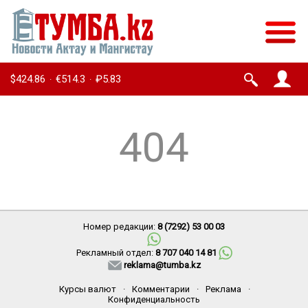
$424.86
€514.3
₽5.83
·
·
404
Номер редакции:
8 (7292) 53 00 03
Рекламный отдел:
8 707 040 14 81
reklama@tumba.kz
Курсы валют
·
Комментарии
·
Реклама
·
Конфиденциальность