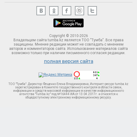
Copyright © 2010-2026
Владельцем сайта tumba.kz является ТОО "Тумба". Все права
защищены. Мнение редакции может не совпадать с мнением
авторов и комментаторов сайта. Использование материалов сайта
возможно только при наличии письменного согласия редакции.
полная версия сайта
ТОО "Тумба". Директор: Фещенко Елена Владимировна, Интернет-ресурс tumba.kz
зарегистрирован в Комитете госудаственного контроля в области связи,
информации и средств массовой информации в качестве информационного
агентства "Tumba.kz" под №16444-ИА от 13.04.2017г. и относятся к
общедоступному электронному информационному ресурсу.