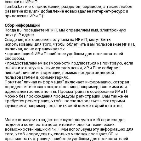
ссылки на ИР и П.
Tumba.kz» и его приложений, разделов, сервисов, а также любое
развитие их и/или добавление новых (далее Интернет-ресурс и
приложения ИР и П).
Сбор информации
Когда вы посещаете ИР и П, мы определяем имя, электронную
почту, IP-адрес.
Сведения, которые мы получаем на ИР и П, могут быть
использованы для того, чтобы облегчить вам пользование ИР и П,
включая, но не ограничиваясь:
• организацией ИР и П наиболее удобным для пользователей
способом,
• предоставлением возможности подписаться на почтовую, если
вы хотите получать такие уведомления, ИР и П не собирает
никакой личной информации, помимо предоставляемой
пользователем в комментариях.
Понятие "личная информация" включает информацию, которая
определяет вас как конкретное лицо, например, ваше имя или
адрес электронной почты. Просматривать содержание ИР и П
можно без прохождения процедуры регистрации. Вам также не
требуется регистрация, чтобы воспользоваться некоторыми
функциями, например, оставить свой комментарий к статье.
Мы используем стандартные журналы учета веб-сервера для
подсчета количества посетителей и оценки технических
возможностей наших ИР и П. Мы используем эту информацию для
того, чтобы определить, сколько человек посещает СП, и
организовать страницы наиболее удобным для пользователей