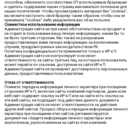
способом, обеспечить соответствие СП используемым браузерам
и сделать содержание наших страниц максимально полезным для
наших посетителей. Чтобы просматривать материал без "cookies",
вы можете настроить свой браузер таким образом, чтобы она не
принимала "cookies" либо уведомляла вас об их посылке.
Совместное использование информации
Администрация сайта ни при каких обстоятельствах не продает и
не отдает в пользование вашу личную информацию, каким бы то
ни было третьим сторонам. Мы также не раскрываем
предоставленную вами личную информацию за исключением
случаев, предусмотренных законодательством РК.
Политика конфиденциальности применяется только к ИР и П.
Администрация сайта не контролирует и не несет
ответственность за сайты третьих лиц, на которые пользователь
может перейти по ссылкам, доступным на сайте ИР и П.
Администрация сайта не проверяет достоверность персональных
данных, предоставляемых пользователем.
Отказ от ответственности
Помните: передача информации личного характера при посещении
сторонних ИР и П, включая сайты компаний-партнеров, даже если
веб-сайт содержит ссылку на ИР и П или на сайте есть ссылка на
эти веб-сайты, не подпадает под действия данного документа.
Администрация сайта не несет ответственности за действия
других веб-сайтов. Процесс сбора и передачи информации личного
характера при посещении этих сайтов регламентируется
документом «Защита информации личного характера» или
аналогичным, расположенным на сайтах этих компаний.