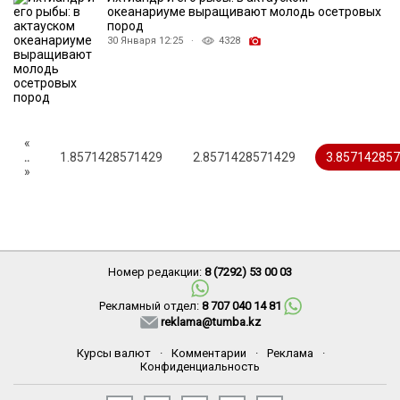
океанариуме выращивают молодь осетровых
пород
30 Января 12:25 ·
4328
«
..
1.8571428571429
2.8571428571429
3.85714285
»
Номер редакции:
8 (7292) 53 00 03
Рекламный отдел:
8 707 040 14 81
reklama@tumba.kz
Курсы валют
·
Комментарии
·
Реклама
·
Конфиденциальность