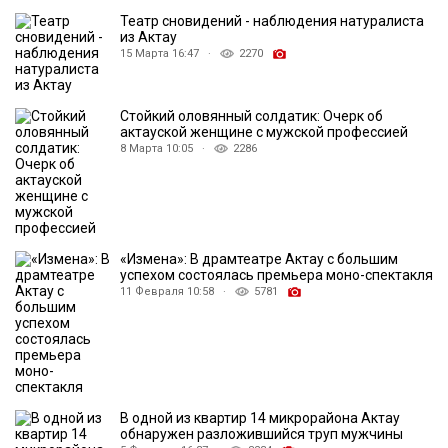
Театр сновидений - наблюдения натуралиста
из Актау
15 Марта 16:47 ·
2270
Стойкий оловянный солдатик: Очерк об
актауской женщине с мужской профессией
8 Марта 10:05 ·
2286
«Измена»: В драмтеатре Актау с большим
успехом состоялась премьера моно-спектакля
11 Февраля 10:58 ·
5781
В одной из квартир 14 микрорайона Актау
обнаружен разложившийся труп мужчины