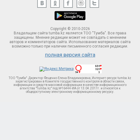
Copyright © 2010-2026
Владельцем сайта tumba.kz является ТОО "Тумба". Все права
защищены. Мнение редакции может не совпадать с мнением
авторов и комментаторов сайта. Использование материалов сайта
возможно только при наличии письменного согласия редакции.
полная версия сайта
ТОО "Тумба". Директор: Фещенко Елена Владимировна, Интернет-ресурс tumba.kz
зарегистрирован в Комитете госудаственного контроля в области связи,
информации и средств массовой информации в качестве информационного
агентства "Tumba.kz" под №16444-ИА от 13.04.2017г. и относятся к
общедоступному электронному информационному ресурсу.