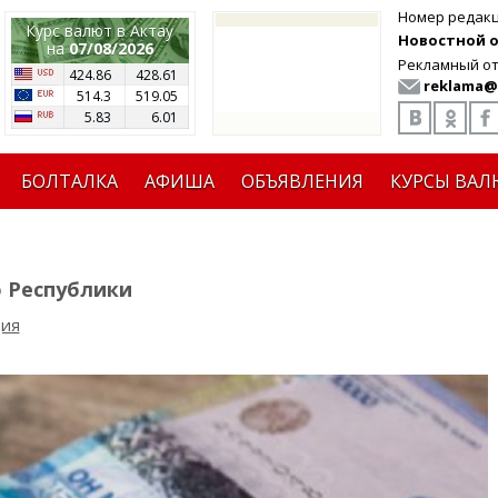
Номер редак
Курс валют в Актау
Новостной от
на
07/08/2026
Рекламный от
424.86
428.61
reklama@
514.3
519.05
5.83
6.01
БОЛТАЛКА
АФИША
ОБЪЯВЛЕНИЯ
КУРСЫ ВАЛ
 Республики
ция