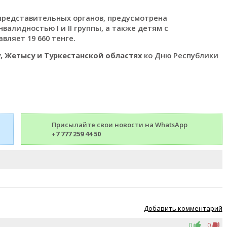
представительных органов, предусмотрена
алидностью I и II группы, а также детям с
вляет 19 660 тенге.
, Жетысу и Туркестанской областях
ко Дню Республики
Присылайте свои новости на WhatsApp
+7 777 259 44 50
Добавить комментарий
0
0