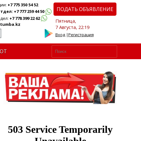
ции:
+7 775 350 54 52
ПОДАТЬ ОБЪЯВЛЕНИЕ
дел: +7 777 259 44 50
дел:
+7 778 399 22 62
Пятница,
tumba.kz
7 Августа, 22:19
Вход
|
Регистрация
ЮТ