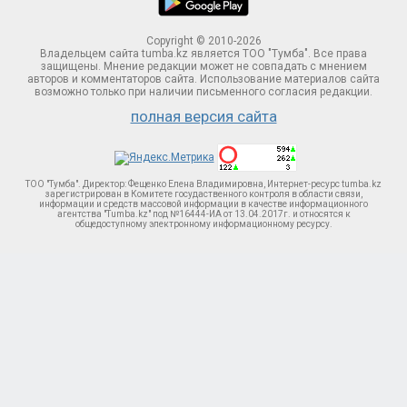
Copyright © 2010-2026
Владельцем сайта tumba.kz является ТОО "Тумба". Все права
защищены. Мнение редакции может не совпадать с мнением
авторов и комментаторов сайта. Использование материалов сайта
возможно только при наличии письменного согласия редакции.
полная версия сайта
ТОО "Тумба". Директор: Фещенко Елена Владимировна, Интернет-ресурс tumba.kz
зарегистрирован в Комитете госудаственного контроля в области связи,
информации и средств массовой информации в качестве информационного
агентства "Tumba.kz" под №16444-ИА от 13.04.2017г. и относятся к
общедоступному электронному информационному ресурсу.