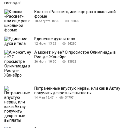
Колхоз «Рассвет», или еще раз о школьной
форме
18 Августа 10:00 ·
36809
Единение духа и тела
12 Июля 13:23 ·
24290
А может, ну ее? О просмотре Олимпиады в
Рио-де-Жанейро
26 Июня 10:50 ·
13862
Потраченные впустую нервы, или как в Актау
получить декретные выплаты
14 Мая 13:47 ·
34797