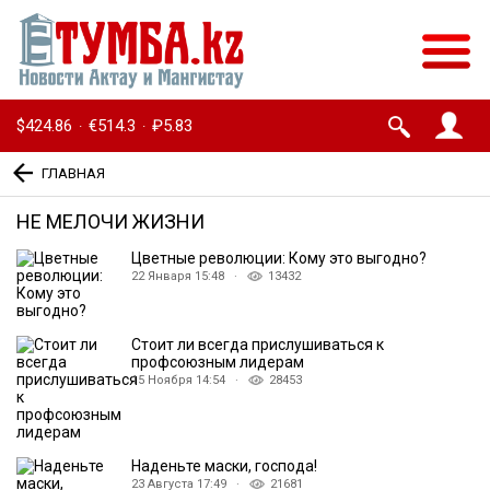
$424.86
€514.3
₽5.83
·
·
ГЛАВНАЯ
НЕ МЕЛОЧИ ЖИЗНИ
Цветные революции: Кому это выгодно?
22 Января 15:48 ·
13432
Стоит ли всегда прислушиваться к
профсоюзным лидерам
15 Ноября 14:54 ·
28453
Наденьте маски, господа!
23 Августа 17:49 ·
21681