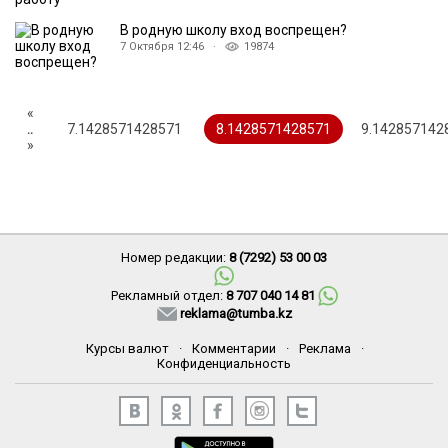
В родную школу вход воспрещен?
7 Октября 12:46 ·
19874
«
..
7.1428571428571
8.1428571428571
9.142857142
»
Номер редакции:
8 (7292) 53 00 03
Рекламный отдел:
8 707 040 14 81
reklama@tumba.kz
Курсы валют
·
Комментарии
·
Реклама
·
Конфиденциальность