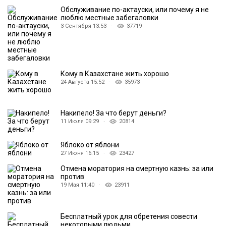
Обслуживание по-актауски, или почему я не
люблю местные забегаловки
3 Сентября 13:53 ·
37719
Кому в Казахстане жить хорошо
24 Августа 15:52 ·
35973
Накипело! За что берут деньги?
11 Июля 09:29 ·
20814
Яблоко от яблони
27 Июня 16:15 ·
23427
Отмена моратория на смертную казнь: за или
против
19 Мая 11:40 ·
23911
Бесплатный урок для обретения совести
некоторыми людьми