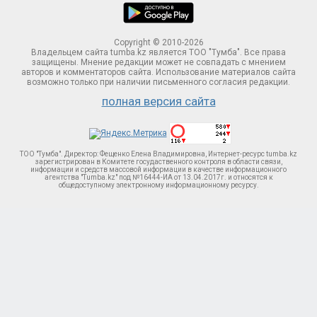
Copyright © 2010-2026
Владельцем сайта tumba.kz является ТОО "Тумба". Все права
защищены. Мнение редакции может не совпадать с мнением
авторов и комментаторов сайта. Использование материалов сайта
возможно только при наличии письменного согласия редакции.
полная версия сайта
ТОО "Тумба". Директор: Фещенко Елена Владимировна, Интернет-ресурс tumba.kz
зарегистрирован в Комитете госудаственного контроля в области связи,
информации и средств массовой информации в качестве информационного
агентства "Tumba.kz" под №16444-ИА от 13.04.2017г. и относятся к
общедоступному электронному информационному ресурсу.