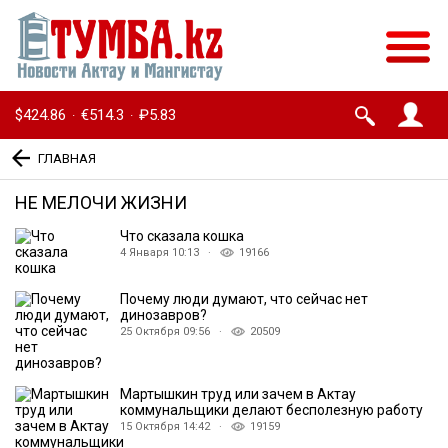
$424.86
€514.3
₽5.83
·
·
ГЛАВНАЯ
НЕ МЕЛОЧИ ЖИЗНИ
Что сказала кошка
4 Января 10:13 ·
19166
Почему люди думают, что сейчас нет
динозавров?
25 Октября 09:56 ·
20509
Мартышкин труд или зачем в Актау
коммунальщики делают бесполезную работу
15 Октября 14:42 ·
19159