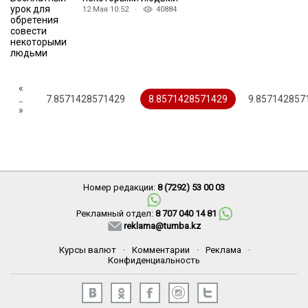
12 Мая 10:52 ·
40884
«
..
7.8571428571429
8.8571428571429
9.857142857
»
Номер редакции:
8 (7292) 53 00 03
Рекламный отдел:
8 707 040 14 81
reklama@tumba.kz
Курсы валют
·
Комментарии
·
Реклама
·
Конфиденциальность