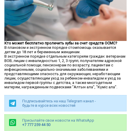
Кто может бесплатно пролечить зубы за счет средств ОСМС?
В плановом и экстренном порядке стомпомощь оказывается
детям до 18 лет и беременным женщинам.
В экстренном порядке отдельным категориям граждан: ветеранам
ВОВ; лицам с инвалидностью 1, 2, 3 групп; получателям адресной
социальной помощи; пенсионерам по возрасту; пациентам с
инфекционными, социально-значимыми заболеваниями и
представляющими опасность для окружающих; неработающим
лицам, осуществляющим уход за ребенком-инвалидом и уход за
инвалидом первой группы с детства, а также многодетным
матерям, награжденным подвесками "Алтын алқа", "Күміс алқа".
Подписывайтесь на наш Telegram канал -
будьте в курсе всех новостей
Присылайте свои новости на WhatsApp
+7 777 259 44 50