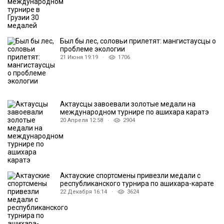
Был бы лес, соловьи прилетят: мангистаусцы о
проблеме экологии
21 Июня 19:19 ·
1706
Актаусцы завоевали золотые медали на
международном турнире по ашихара каратэ
20 Апреля 12:58 ·
2904
Актауские спортсмены привезли медали с
республиканского турнира по ашихара-карате
22 Декабря 16:14 ·
3624