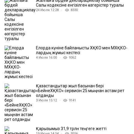
Жалпыға бірдей декларациялау бойынша
Салық кодексіне енгізілген өзгерістер туралы
24 Июля 12:28 ·
8330
Елорда күніне байланысты ХҚКО мен МХҚКО-
лардың жұмыс кестесі
4 Июля 16:00 ·
9362
Қазақстандықтар жыл басынан бері
«БейнеХҚКО» сервисін 25 мыңнан астам рет
қолданды
3 Июля 15:12 ·
9141
Қарызымыз 31,9 трлн теңгеге жетті
19 Июня 14:54 ·
9556