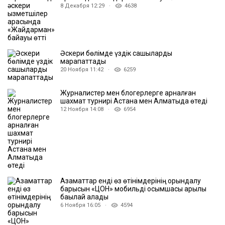
8 Декабря 12:29 ·
4638
Әскери бөлімде үздік сақшыларды
марапаттады
20 Ноября 11:42 ·
6259
Журналистер мен блогерлерге арналған
шахмат турнирі Астана мен Алматыда өтеді
12 Ноября 14:08 ·
6954
Азаматтар енді өз өтінімдерінің орындалу
барысын «ЦОН» мобильді қосымшасы арқылы
бақылай алады
6 Ноября 16:05 ·
4594