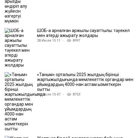
ШОБ-қа арналған қаржылық сауаттылық: тәуекел
мен қатерді ажырату жолдары
28 Июля 15:11 ·
8997
«Таным» орталығы 2025 жылдың бірінші
жартыжылдығында мемлекеттік органдар мен
ұйымдардың 4000-нан астам қызметкерін
оқытты
24 Июля 15:47 ·
8753