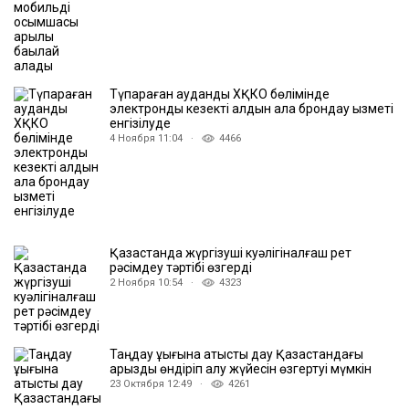
Түпқараған аудандық ХҚКО бөлімінде
электрондық кезекті алдын ала брондау қызметі
енгізілуде
4 Ноября 11:04 ·
4466
Қазақстанда жүргізуші куәлігіналғаш рет
рәсімдеу тәртібі өзгерді
2 Ноября 10:54 ·
4323
Таңдау құқығына қатысты дау Қазақстандағы
қарызды өндіріп алу жүйесін өзгертуі мүмкін
23 Октября 12:49 ·
4261