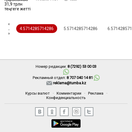
«
..
4.5714285714286
5.5714285714286
6.57142857
»
Номер редакции:
8 (7292) 53 00 03
Рекламный отдел:
8 707 040 14 81
reklama@tumba.kz
Курсы валют
·
Комментарии
·
Реклама
·
Конфиденциальность