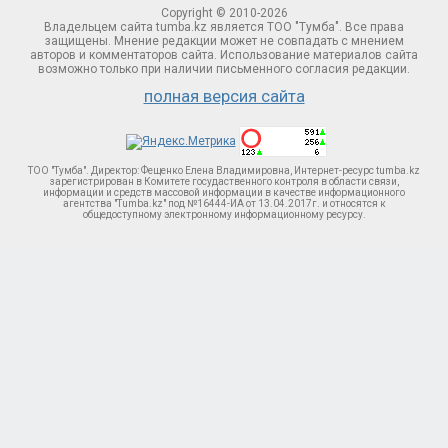
Copyright © 2010-2026
Владельцем сайта tumba.kz является ТОО "Тумба". Все права
защищены. Мнение редакции может не совпадать с мнением
авторов и комментаторов сайта. Использование материалов сайта
возможно только при наличии письменного согласия редакции.
полная версия сайта
ТОО "Тумба". Директор: Фещенко Елена Владимировна, Интернет-ресурс tumba.kz
зарегистрирован в Комитете госудаственного контроля в области связи,
информации и средств массовой информации в качестве информационного
агентства "Tumba.kz" под №16444-ИА от 13.04.2017г. и относятся к
общедоступному электронному информационному ресурсу.