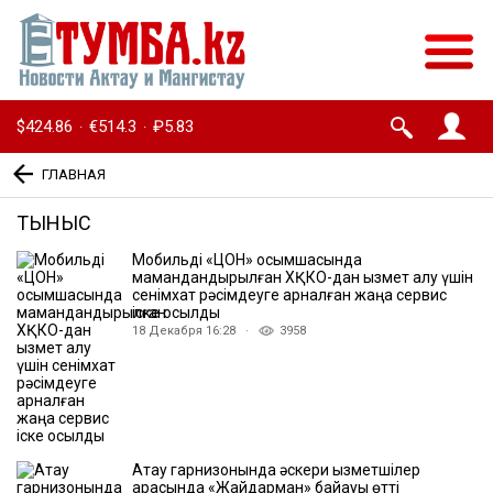
$424.86
€514.3
₽5.83
·
·
ГЛАВНАЯ
ТЫНЫС
Мобильді «ЦОН» қосымшасында
мамандандырылған ХҚКО-дан қызмет алу үшін
сенімхат рәсімдеуге арналған жаңа сервис
іске қосылды
18 Декабря 16:28 ·
3958
Ақтау гарнизонында әскери қызметшілер
арасында «Жайдарман» байқауы өтті