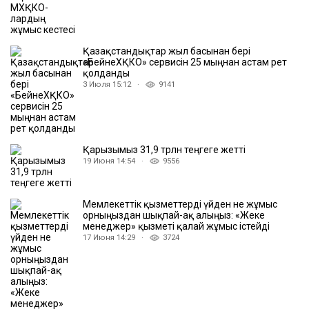
Қазақстандықтар жыл басынан бері
«БейнеХҚКО» сервисін 25 мыңнан астам рет
қолданды
3 Июля 15:12 ·
9141
Қарызымыз 31,9 трлн теңгеге жетті
19 Июня 14:54 ·
9556
Мемлекеттік қызметтерді үйден не жұмыс
орныңыздан шықпай-ақ алыңыз: «Жеке
менеджер» қызметі қалай жұмыс істейді
17 Июня 14:29 ·
3724