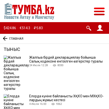
$424.86
€514.3
₽5.83
·
·
ГЛАВНАЯ
ТЫНЫС
Жалпыға бірдей декларациялау бойынша
Салық кодексіне енгізілген өзгерістер туралы
24 Июля 12:28 ·
8330
Елорда күніне байланысты ХҚКО мен МХҚКО-
лардың жұмыс кестесі
4 Июля 16:00 ·
9362