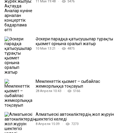
11 Мая 19:48 ·
5476
Әскери парадқа қатысушылар тұрақты
қызмет орнына оралып жатыр
10 Мая 13:21 ·
4875
Мемлекеттік қызмет – сыбайлас
жемкорлыққа тоқсауыл
28 Апреля 10:43 ·
5166
Алматыескі автокөліктердің жол жүруін
шектегісі келеді
8 Апреля 15:09 ·
7273