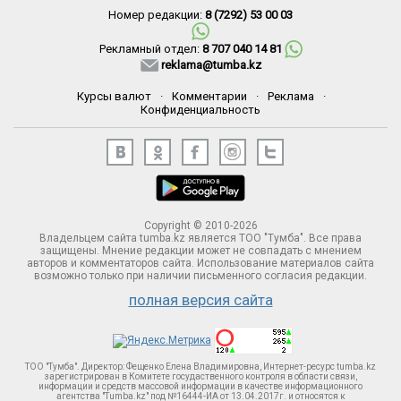
Номер редакции:
8 (7292) 53 00 03
Рекламный отдел:
8 707 040 14 81
reklama@tumba.kz
Курсы валют
·
Комментарии
·
Реклама
·
Конфиденциальность
Copyright © 2010-2026
Владельцем сайта tumba.kz является ТОО "Тумба". Все права
защищены. Мнение редакции может не совпадать с мнением
авторов и комментаторов сайта. Использование материалов сайта
возможно только при наличии письменного согласия редакции.
полная версия сайта
ТОО "Тумба". Директор: Фещенко Елена Владимировна, Интернет-ресурс tumba.kz
зарегистрирован в Комитете госудаственного контроля в области связи,
информации и средств массовой информации в качестве информационного
агентства "Tumba.kz" под №16444-ИА от 13.04.2017г. и относятся к