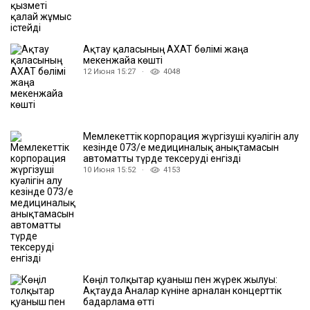
Ақтау қаласының АХАТ бөлімі жаңа
мекенжайға көшті
12 Июня 15:27 ·
4048
Мемлекеттік корпорация жүргізуші куәлігін алу
кезінде 073/е медициналық анықтамасын
автоматты түрде тексеруді енгізді
10 Июня 15:52 ·
4153
Көңіл толқытар қуаныш пен жүрек жылуы:
Ақтауда Аналар күніне арналған концерттік
бағдарлама өтті