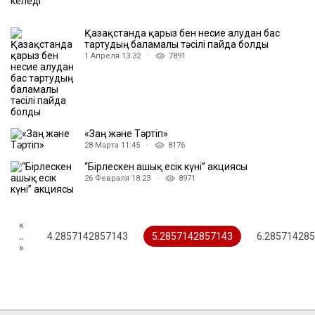
Қазақстанда қарыз бен несие алудан бас
тартудың баламалы тәсілі пайда болды
1 Апреля 13:32 ·
7891
«Заң және Тәртіп»
28 Марта 11:45 ·
8176
“Бірлескен ашық есік күні” акциясы
26 Февраля 18:23 ·
8971
«
..
4.2857142857143
5.2857142857143
6.28571428
»