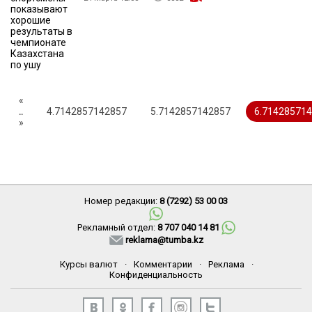
«
..
4.7142857142857
5.7142857142857
6.71428571
»
Номер редакции:
8 (7292) 53 00 03
Рекламный отдел:
8 707 040 14 81
reklama@tumba.kz
Курсы валют
·
Комментарии
·
Реклама
·
Конфиденциальность