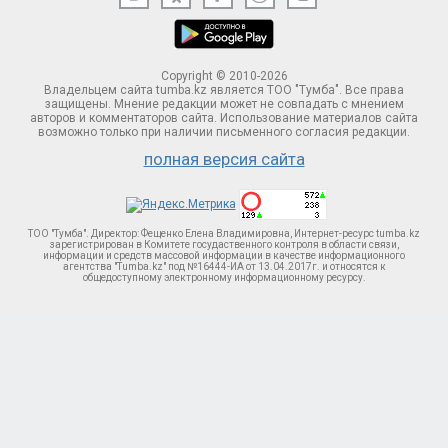
Copyright © 2010-2026
Владельцем сайта tumba.kz является ТОО "Тумба". Все права
защищены. Мнение редакции может не совпадать с мнением
авторов и комментаторов сайта. Использование материалов сайта
возможно только при наличии письменного согласия редакции.
полная версия сайта
ТОО "Тумба". Директор: Фещенко Елена Владимировна, Интернет-ресурс tumba.kz
зарегистрирован в Комитете госудаственного контроля в области связи,
информации и средств массовой информации в качестве информационного
агентства "Tumba.kz" под №16444-ИА от 13.04.2017г. и относятся к
общедоступному электронному информационному ресурсу.