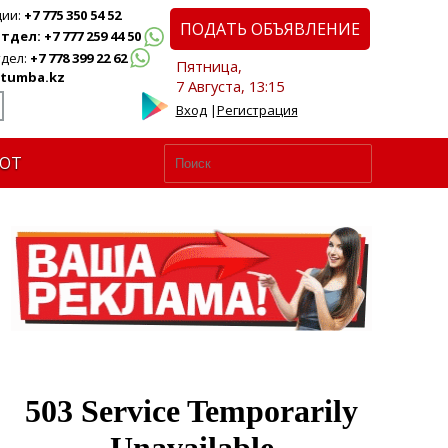
ции:
+7 775 350 54 52
ПОДАТЬ ОБЪЯВЛЕНИЕ
дел: +7 777 259 44 50
дел:
+7 778 399 22 62
Пятница,
tumba.kz
7 Августа, 13:15
Вход
|
Регистрация
ЮТ