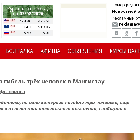
Номер редак
Курс валют в Актау
Новостной от
на
07/08/2026
Рекламный от
424.86
428.61
reklama@
514.3
519.05
5.83
6.01
БОЛТАЛКА
АФИША
ОБЪЯВЛЕНИЯ
КУРСЫ ВАЛ
 гибель трёх человек в Мангистау
Мусалимова
одителю, по вине которого погибли три человека, еще
ся в состоянии алкогольного опьянения, сообщили в