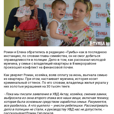
Роман и Елена обратились в редакцию «Тумбы» как в последнюю
инстанцию, по словам главы семейства, он не смог добиться
справедливости в полиции. Дело в том, как рассказал молодой
мужчина, у семьи с владелицей квартиры в 8 микрорайоне
произошел конфликт на финансовой почве.
Как уверяет Роман, хозяйка, взяв оплату за июнь, выгнала семью
из квартиры. При этом, настаивает мужчина, история носит
криминальный оттенок. По его словам, владелица жилья украла у
них золотые украшения на 30 тысяч тенге.
- Пока мы писали заявление в УВД Актау, хозяйка, сменив замки,
выбросила из окна второго этажа все наши вещи, включая технику,
которая была основным средством заработка семьи. Разумеется,
все разбилось. А что уцелело – унесли ребятишки. Рассматривать
дело в полиции не стали, к руководству УВД нас не допустили, -
рассказываетРоман Сердюков.