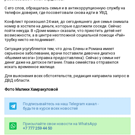
С его слов, обращалась семья и в антикоррупционную службу на
телефон доверия, где посоветовали снова идти в УВД.
Конфликт произошел 24 мая, до сегодняшнего дня семья снимала
номер в хостеле на деньги, которые одолжили соседи. Сейчас
пойти некуда. В «Доме мамы» сказали, что приютить детей нет
возможности, а в центре неотложной социальной помощи «Рай»
трубку никто не поднимает.
Ситуация усугубляется тем, что дочь Елены и Романа имеет
серьезное заболевание, врачи поставили девочке диагноз
«Ишемия мозга» (справка предоставлена). Сейчас у семьи нет
денег даже на детское питание. Глава семейства отправился
искать временное жилище.
Для выяснения всех обстоятельств, редакция направила запрос в
ДВД области.
Фото Малики Хамракуловой
Подписывайтесь на наш Telegram канал -
будьте в курсе всех новостей
Присылайте свои новости на WhatsApp
+7 777 259 44 50