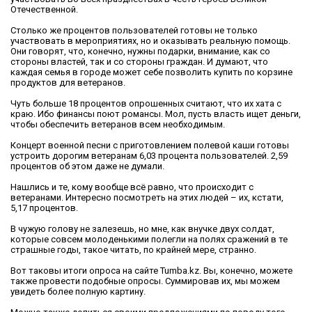
Отечественной.
Столько же процентов пользователей готовы не только
участвовать в мероприятиях, но и оказывать реальную помощь.
Они говорят, что, конечно, нужны подарки, внимание, как со
стороны властей, так и со стороны граждан. И думают, что
каждая семья в городе может себе позволить купить по корзине
продуктов для ветеранов.
Чуть больше 18 процентов опрошенных считают, что их хата с
краю. Ибо финансы поют романсы. Мол, пусть власть ищет деньги,
чтобы обеспечить ветеранов всем необходимым.
Концерт военной песни с приготовлением полевой каши готовы
устроить дорогим ветеранам 6,03 процента пользователей. 2,59
процентов об этом даже не думали.
Нашлись и те, кому вообще всё равно, что происходит с
ветеранами. Интересно посмотреть на этих людей – их, кстати,
5,17 процентов.
В чужую голову не залезешь, но мне, как внучке двух солдат,
которые совсем молоденькими полегли на полях сражений в те
страшные годы, такое читать, по крайней мере, странно.
Вот таковы итоги опроса на сайте Tumba.kz. Вы, конечно, можете
также провести подобные опросы. Суммировав их, мы можем
увидеть более полную картину.