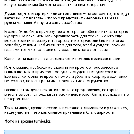
Можно также делиться своими предложениями по поводу того,
какую помощь мы бы могли оказать нашим ветеранам.
Думается, что квартиры или автомашины – не совсем то, что ждут
ветераны от властей. Сложно представить человека за 90 за
рулем машины. А внуки и сами заработают.
Можно было бы, к примеру, всех ветеранов обеспечить санаторно-
курортным лечением. Или организовать для тех из них, кто еще
может ходить, поездку в те города, в которых они были некогда
освободителями. Побывать там для того, чтобы увидеть своими
глазами тот мир, который они создали много лет назад.
Конечно, на наш взгляд, должна быть помощь медикаментами.
И, что важно, необходимо уделять им простое человеческое
внимание. Как, к примеру, поступали студенты из университета
Есенова, которые не просто помогли убрать в квартире одиноких
ветеранов, но и сыграли им на различных инструментах.
Важно в этом деле не критиковать те предложения, которые
вносят власти, а предлагать свои идеи, может быть, неожиданные,
невероятные.
Так или иначе, нужно окружить ветеранов вниманием и уважением,
наше участие – это как символ признания и благодарности.
Фото из архива tumba.kz