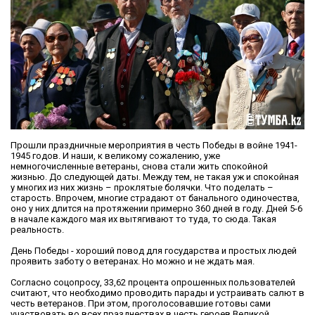
Прошли праздничные мероприятия в честь Победы в войне 1941-
1945 годов. И наши, к великому сожалению, уже
немногочисленные ветераны, снова стали жить спокойной
жизнью. До следующей даты. Между тем, не такая уж и спокойная
у многих из них жизнь – проклятые болячки. Что поделать –
старость. Впрочем, многие страдают от банального одиночества,
оно у них длится на протяжении примерно 360 дней в году. Дней 5-6
в начале каждого мая их вытягивают то туда, то сюда. Такая
реальность.
День Победы - хороший повод для государства и простых людей
проявить заботу о ветеранах. Но можно и не ждать мая.
Согласно соцопросу, 33,62 процента опрошенных пользователей
считают, что необходимо проводить парады и устраивать салют в
честь ветеранов. При этом, проголосовавшие готовы сами
участвовать во всех празднествах в честь героев Великой