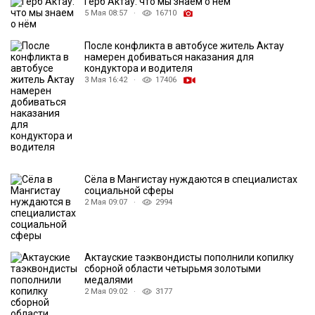
Герб Актау: что мы знаем о нём
5 Мая 08:57 ·
16710
После конфликта в автобусе житель Актау
намерен добиваться наказания для
кондуктора и водителя
3 Мая 16:42 ·
17406
Сёла в Мангистау нуждаются в специалистах
социальной сферы
2 Мая 09:07 ·
2994
Актауские таэквондисты пополнили копилку
сборной области четырьмя золотыми
медалями
2 Мая 09:02 ·
3177