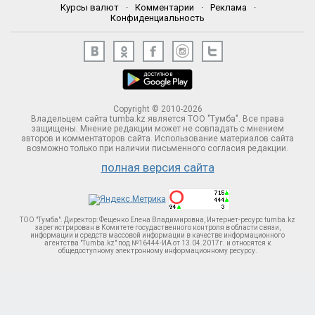
Курсы валют
·
Комментарии
·
Реклама
·
Конфиденциальность
Copyright © 2010-2026
Владельцем сайта tumba.kz является ТОО "Тумба". Все права
защищены. Мнение редакции может не совпадать с мнением
авторов и комментаторов сайта. Использование материалов сайта
возможно только при наличии письменного согласия редакции.
полная версия сайта
ТОО "Тумба". Директор: Фещенко Елена Владимировна, Интернет-ресурс tumba.kz
зарегистрирован в Комитете госудаственного контроля в области связи,
информации и средств массовой информации в качестве информационного
агентства "Tumba.kz" под №16444-ИА от 13.04.2017г. и относятся к
общедоступному электронному информационному ресурсу.