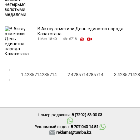
В Актау отметили День единства народа
Казахстана
1 Мая 18:40 ·
6718
«
..
1.4285714285714
2.4285714285714
3.42857142
»
Номер редакции:
8 (7292) 53 00 03
Рекламный отдел:
8 707 040 14 81
reklama@tumba.kz