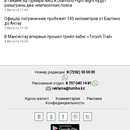
В Пекине на турнире NAIZA Diamond Fight Night будут
разыграны два чемпионских пояса
5 Августа 11:49
Офицер-пограничник пробежит 145 километров от Баутино
до Актау
5 Августа 11:45
В Мангистау впервые прошел трейл-забег «Torysh Trail»
4 Августа 16:03
Номер редакции:
8 (7292) 53 00 03
Рекламный отдел:
8 707 040 14 81
reklama@tumba.kz
Курсы валют
·
Комментарии
·
Реклама
·
Конфиденциальность