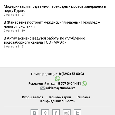
Модернизация подъемно-переходных мостов завершена в
порту Курык
7 Августа 11:27
В Жанаозене построят междисциплинарный IT-колледж
нового поколения
7 Августа 11:19
В Актау активно ведутся работы по углублению
водозаборного канала ТОО «МАЭК»
6 Августа 11:21
Номер редакции:
8 (7292) 53 00 03
Рекламный отдел:
8 707 040 14 81
reklama@tumba.kz
Курсы валют
·
Комментарии
·
Реклама
·
Конфиденциальность