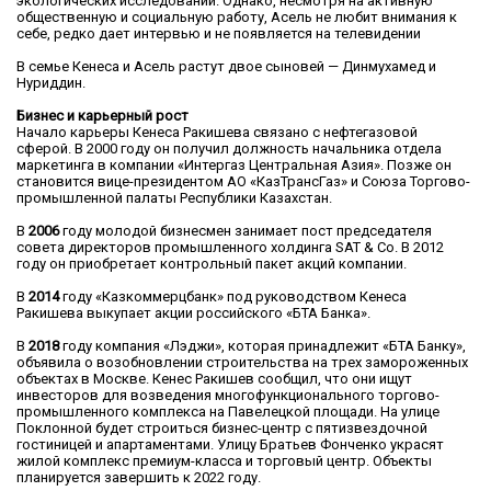
экологических исследований. Однако, несмотря на активную
общественную и социальную работу, Асель не любит внимания к
себе, редко дает интервью и не появляется на телевидении
В семье Кенеса и Асель растут двое сыновей — Динмухамед и
Нуриддин.
Бизнес и карьерный рост
Начало карьеры Кенеса Ракишева связано с нефтегазовой
сферой. В 2000 году он получил должность начальника отдела
маркетинга в компании «Интергаз Центральная Азия». Позже он
становится вице-президентом АО «КазТрансГаз» и Союза Торгово-
промышленной палаты Республики Казахстан.
В
2006
году молодой бизнесмен занимает пост председателя
совета директоров промышленного холдинга SAT & Co. В 2012
году он приобретает контрольный пакет акций компании.
В
2014
году «Казкоммерцбанк» под руководством Кенеса
Ракишева выкупает акции российского «БТА Банка».
В
2018
году компания «Лэджи», которая принадлежит «БТА Банку»,
объявила о возобновлении строительства на трех замороженных
объектах в Москве. Кенес Ракишев сообщил, что они ищут
инвесторов для возведения многофункционального торгово-
промышленного комплекса на Павелецкой площади. На улице
Поклонной будет строиться бизнес-центр с пятизвездочной
гостиницей и апартаментами. Улицу Братьев Фонченко украсят
жилой комплекс премиум-класса и торговый центр. Объекты
планируется завершить к 2022 году.