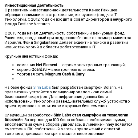
Инвестиционная деятельность
С развитием инвестиционной деятельности Кенес Ракишев
обращает внимание на страхование, венчурные фонды и IT-
технологии. С 2012 года он входит в совет директоров венчурного
фонда Fastlane Ventures.
С 2013 года начал деятельность собственный венчурный фонд
Ракишева, созданный при поддержке бывшего премьер-министра
Израиля. Фонд Singulariteam делает акцент на поиске и развитии
новых технологий в области робототехники и IT.
Крупные инвестиции фонда:
компания
Net Element
— сервис электронных транзакций;
сервис
Qcard.ru
— электронные платежи;
торговая сеть
Magnum Cash & Carry
.
На базе фонда
Sirin Labs
был разработан смартфон Solarin. На
презентации устройство позиционировалось как самый
безопасный смартфон. Для шифрования данных были
использованы технологии разведывательных служб, устройство
ориентировано на политиков и крупных бизнесменов.
Следующей разработкой
Sirin Labs стал смартфон на технологии
блокчейн
. За первые дни ICO была собрана необходимая сумма,
впоследствии сумма сборов удвоилась. В линейке Finney появятся
смартфон и ПК, собственный магазин приложений с оплатой
токенами, привязанные криптовалютные кошельки.