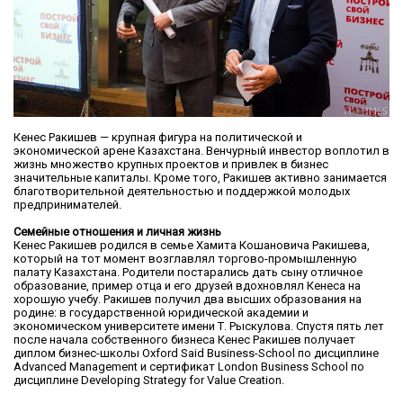
Кенес Ракишев — крупная фигура на политической и
экономической арене Казахстана. Венчурный инвестор воплотил в
жизнь множество крупных проектов и привлек в бизнес
значительные капиталы. Кроме того, Ракишев активно занимается
благотворительной деятельностью и поддержкой молодых
предпринимателей.
Семейные отношения и личная жизнь
Кенес Ракишев родился в семье Хамита Кошановича Ракишева,
который на тот момент возглавлял торгово-промышленную
палату Казахстана. Родители постарались дать сыну отличное
образование, пример отца и его друзей вдохновлял Кенеса на
хорошую учебу. Ракишев получил два высших образования на
родине: в государственной юридической академии и
экономическом университете имени Т. Рыскулова. Спустя пять лет
после начала собственного бизнеса Кенес Ракишев получает
диплом бизнес-школы Oxford Said Business-School по дисциплине
Advanced Management и сертификат London Business School по
дисциплине Developing Strategy for Value Creation.