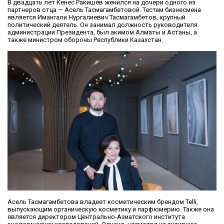
В двадцать лет Кенес Ракишев женился на дочери одного из
партнеров отца — Асель Тасмагамбетовой. Тестем бизнесмена
является Имангали Нургалиевич Тасмагамбетов, крупный
политический деятель. Он занимал должность руководителя
администрации Президента, был акимом Алматы и Астаны, а
также министром обороны Республики Казахстан.
Асель Тасмагамбетова владеет косметическим брендом Telli,
выпускающим органическую косметику и парфюмерию. Также она
является директором Центрально-Азиатского института