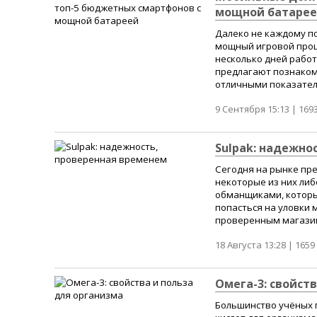
мощной батаре
Далеко не каждому п
мощный игровой проц
несколько дней работ
предлагают познаком
отличными показателя
9 Сентября 15:13 |
169
Sulpak: надежно
Сегодня на рынке пр
некоторые из них либ
обманщиками, которы
попасться на уловки
проверенным магазина
18 Августа 13:28 |
1659
Омега-3: свойст
Большинство учёных 