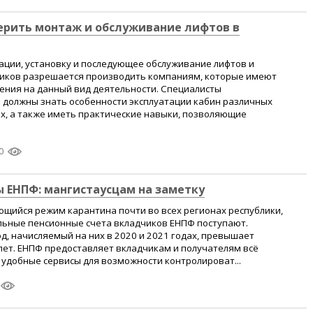
ерить монтаж и обслуживание лифтов в
ации, установку и последующее обслуживание лифтов и
иков разрешается производить компаниям, которые имеют
ния на данный вид деятельности. Специалисты
должны знать особенности эксплуатации кабин различных
х, а также иметь практические навыки, позволяющие
0
 ЕНПФ: мангистаусцам на заметку
щийся режим карантина почти во всех регионах республики,
льные пенсионные счета вкладчиков ЕНПФ поступают.
, начисляемый на них в 2020 и 2021 годах, превышает
лет. ЕНПФ предоставляет вкладчикам и получателям всё
удобные сервисы для возможности контролироват...