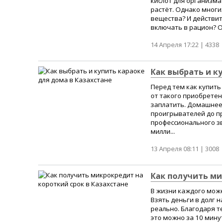
кислот для организма
растёт. Однако многи
вещества? И действит
включать в рацион? О
14 Апреля 17:22 |
4338
Как выбрать и к
Перед тем как купить
от такого приобретен
заплатить. Домашнее 
проигрывателей до п
профессионального зву
милли...
13 Апреля 08:11 |
3008
Как получить ми
В жизни каждого може
Взять деньги в долг н
реально. Благодаря 
это можно за 10 мину