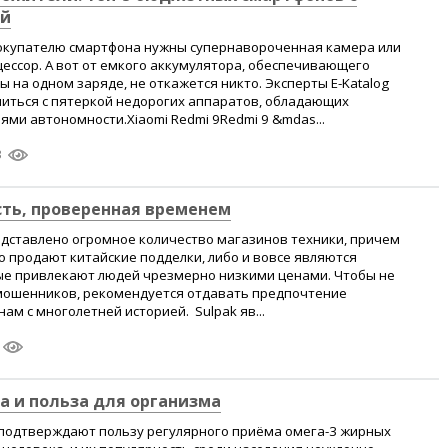
ей
окупателю смартфона нужны супернавороченная камера или
ессор. А вот от емкого аккумулятора, обеспечивающего
ы на одном заряде, не откажется никто. Эксперты E-Katalog
иться с пятеркой недорогих аппаратов, обладающих
ми автономности.Xiaomi Redmi 9Redmi 9 &mdas...
3
сть, проверенная временем
едставлено огромное количество магазинов техники, причем
о продают китайские подделки, либо и вовсе являются
е привлекают людей чрезмерно низкими ценами. Чтобы не
 мошенников, рекомендуется отдавать предпочтение
м с многолетней историей. Sulpak яв...
ва и польза для организма
подтверждают пользу регулярного приёма омега-3 жирных