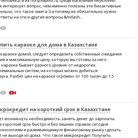
 человека, и их популярность среди населения неуклонно
х интересует вопрос, чем именно полезны эти биоактивные
ельно, что такое омега-3 и почему их обязательно нужно
тветы на эти и другие вопросы &mdash...
упить караоке для дома в Казахстане
 караоке домой, следует определить собственные ожидания
ия и максимальную цену, которую вы готовы за него
караоке бывает разного уровня: от недорогих
ремиальных систем, на которых можно добиться
ка. Разбег цен на караоке огромен: от 100 тысяч до 1,5
крокредит на короткий срок в Казахстане
т возникнуть необходимость занять денег до зарплаты.
а короткий срок быстро и без лишних справок сегодня
технологиям и развивающемуся финансовому рынку сделать
т не выходя из дома. Что такое микрокредит Получить