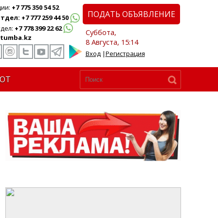
ции:
+7 775 350 54 52
ПОДАТЬ ОБЪЯВЛЕНИЕ
дел: +7 777 259 44 50
дел:
+7 778 399 22 62
Суббота,
tumba.kz
8 Августа, 15:14
Вход
|
Регистрация
ЮТ