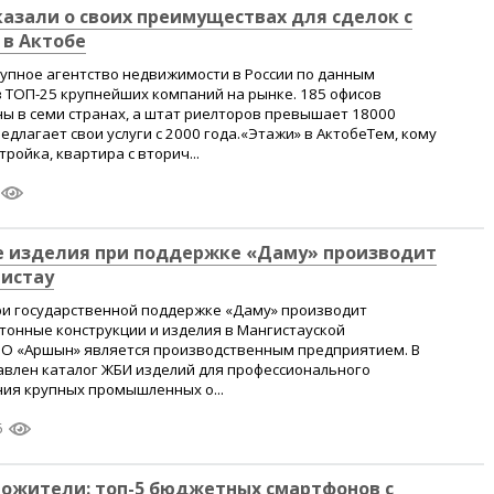
казали о своих преимуществах для сделок с
в Актобе
упное агентство недвижимости в России по данным
з ТОП-25 крупнейших компаний на рынке. 185 офисов
ы в семи странах, а штат риелторов превышает 18000
едлагает свои услуги с 2000 года.«Этажи» в АктобеТем, кому
ройка, квартира с вторич...
 изделия при поддержке «Даму» производит
гистау
и государственной поддержке «Даму» производит
тонные конструкции и изделия в Мангистауской
ОО «Аршын» является производственным предприятием. В
авлен каталог ЖБИ изделий для профессионального
ния крупных промышленных о...
6
ожители: топ-5 бюджетных смартфонов с