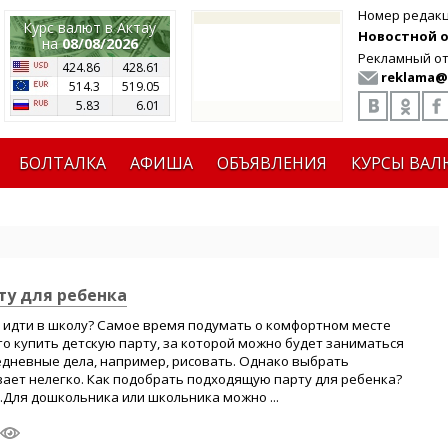
Номер редак
Курс валют в Актау
Новостной от
на
08/08/2026
Рекламный от
424.86
428.61
reklama@
514.3
519.05
5.83
6.01
БОЛТАЛКА
АФИША
ОБЪЯВЛЕНИЯ
КУРСЫ ВАЛ
ту для ребенка
 идти в школу? Самое время подумать о комфортном месте
го купить детскую парту, за которой можно будет заниматься
едневные дела, например, рисовать. Однако выбрать
ает нелегко. Как подобрать подходящую парту для ребенка?
Для дошкольника или школьника можно ...