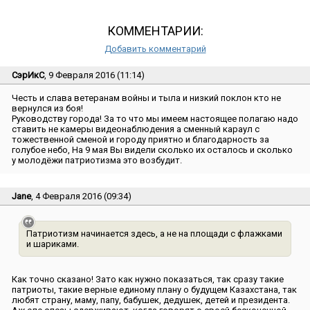
КОММЕНТАРИИ:
Добавить комментарий
СэрИкС
, 9 Февраля 2016 (11:14)
Честь и слава ветеранам войны и тыла и низкий поклон кто не
вернулся из боя!
Руководству города! За то что мы имеем настоящее полагаю надо
ставить не камеры видеонаблюдения а сменный караул с
тожественной сменой и городу приятно и благодарность за
голубое небо, На 9 мая Вы видели сколько их осталось и сколько
у молодёжи патриотизма это возбудит.
Jane
, 4 Февраля 2016 (09:34)
Патриотизм начинается здесь, а не на площади с флажками
и шариками.
Как точно сказано! Зато как нужно показаться, так сразу такие
патриоты, такие верные единому плану о будущем Казахстана, так
любят страну, маму, папу, бабушек, дедушек, детей и президента.