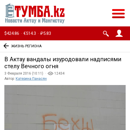
$424.86
€514.3
₽5.83
·
·
ЖИЗНЬ РЕГИОНА
В Актау вандалы изуродовали надписями
стелу Вечного огня
3 Февраля 2016 (10:11) ·
12434
Автор:
Катерина Панасян