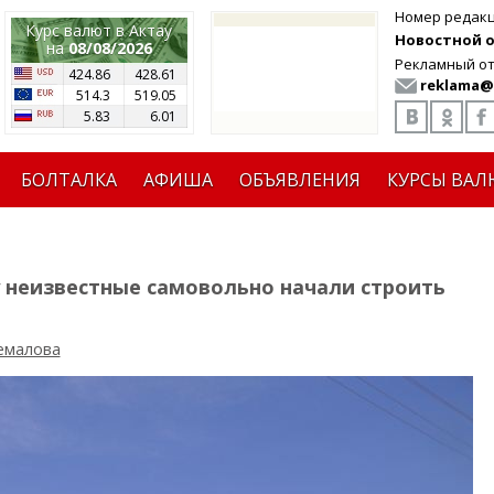
Номер редак
Курс валют в Актау
Новостной от
на
08/08/2026
Рекламный от
424.86
428.61
reklama@
514.3
519.05
5.83
6.01
БОЛТАЛКА
АФИША
ОБЪЯВЛЕНИЯ
КУРСЫ ВАЛ
у неизвестные самовольно начали строить
емалова