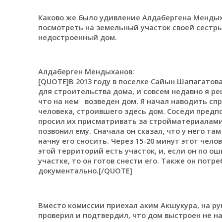
Каково же было удивление Алдабергена Мендыха
посмотреть на земельный участок своей сестры
недостроенный дом.
Алдаберген Мендыханов:
[QUOTE]В 2013 году в поселке Сайын Шапагатов
для строительства дома, и совсем недавно я ре
что на нем возведен дом. Я начал наводить сп
человека, строившего здесь дом. Соседи предпо
просил их присматривать за стройматериалами.
позвонил ему. Сначала он сказал, что у него там
начну его сносить. Через 15-20 минут этот чело
этой территорий есть участок, и, если он по о
участке, то он готов снести его. Также он пот
документально.[/QUOTE]
Вместо комиссии приехал аким Акшукура, на рук
проверил и подтвердил, что дом выстроен не н