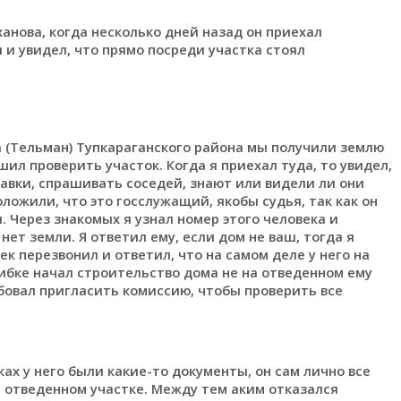
нова, когда несколько дней назад он приехал
 и увидел, что прямо посреди участка стоял
а (Тельман) Тупкараганского района мы получили землю
шил проверить участок. Когда я приехал туда, то увидел,
равки, спрашивать соседей, знают или видели ли они
ложили, что это госслужащий, якобы судья, так как он
 Через знакомых я узнал номер этого человека и
 нет земли. Я ответил ему, если дом не ваш, тогда я
век перезвонил и ответил, что на самом деле у него на
шибке начал строительство дома не на отведенном ему
ребовал пригласить комиссию, чтобы проверить все
ах у него были какие-то документы, он сам лично все
а отведенном участке. Между тем аким отказался