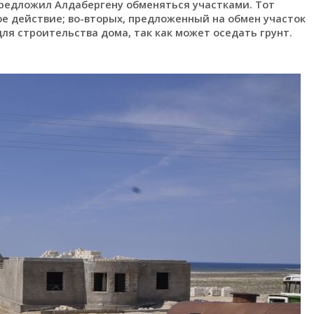
предложил Алдабергену обменяться участками. Тот
ное действие; во-вторых, предложенный на обмен участок
ля строительства дома, так как может оседать грунт.