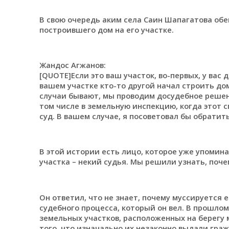
В свою очередь аким села Саин Шапагатова обе
построившего дом на его участке.
Жандос Агжанов:
[QUOTE]Если это ваш участок, во-первых, у вас
вашем участке кто-то другой начал строить дом
случаи бывают, мы проводим досудебное решени
том числе в земельную инспекцию, когда этот 
суд. В вашем случае, я посоветовал бы обратить
В этой истории есть лицо, которое уже упомин
участка – некий судья. Мы решили узнать, поче
Он ответил, что не знает, почему муссируется е
судебного процесса, который он вел. В прошло
земельных участков, расположенных на берегу 
того, что изначально их незаконно выдали гр