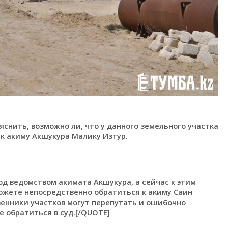
нить, возможно ли, что у данного земельного участка
 к акиму Акшукура Малику Изтур.
д ведомством акимата Акшукура, а сейчас к этим
ожете непосредственно обратиться к акиму Саин
венники участков могут перепутать и ошибочно
 обратиться в суд.[/QUOTE]