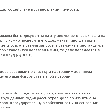
щал содействие в установлении личности,
 должны быть документы на эту землю; во-вторых, если на
, то нужно проверить его документы; иногда такие
е спора, отправляя запросы в различные инстанции, в
спор становится неразрешимым, то дело передается в
ся в суд.[/QUOTE]
алось соседями по участку и настоящим хозяином
му его имя фигурирует в этой истории.
го имя. Но предположил, что, возможно это из-за
м году данный судья рассмотрел дело по изъятию 44
моря, в государственную собственность на основании
ажданам…