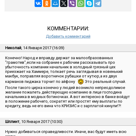
КОММЕНТАРИИ:
Добавить комментарий
Николай
, 14 Января 2017 (16:09)
Конечно! Народ и вправду держат за малообразованных
″грамотев″,если на собрание к рабочим рассказывать про
убыточность компании начальник в холодный грязный цех
приезжает на Хаммере, толкает речь заглядывая в новенький
макбук, поправляя воротничок рубашки от кутюр,а из двух
карманов пиджака торчит по айфону
Это реальный случай.
После такого цирка конечно у людей возникло непреодолимое
желание пожалеть действующую компанию в лице господина
начальника в модных ботиночках. А вот интересно в банке войдут
в положение рабочего, сократят или простят ему выплаты по
кредиту, ведь не его вина что КРИЗИС и с зарплатой кинули!?!
Шплинт
, 10 Января 2017 (10:30)
Нужно добиваться справедливости. Иначе, вас будут иметь всю