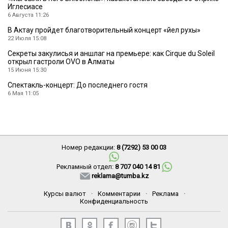
Иглесиасе
6 Августа 11:26
В Актау пройдет благотворительный концерт «Әйел рухы»
22 Июля 15:08
Секреты закулисья и аншлаг на премьере: как Cirque du Soleil
открыл гастроли OVO в Алматы
15 Июня 15:30
Спектакль-концерт: До последнего гостя
6 Мая 11:05
Номер редакции:
8 (7292) 53 00 03
Рекламный отдел:
8 707 040 14 81
reklama@tumba.kz
Курсы валют
·
Комментарии
·
Реклама
·
Конфиденциальность