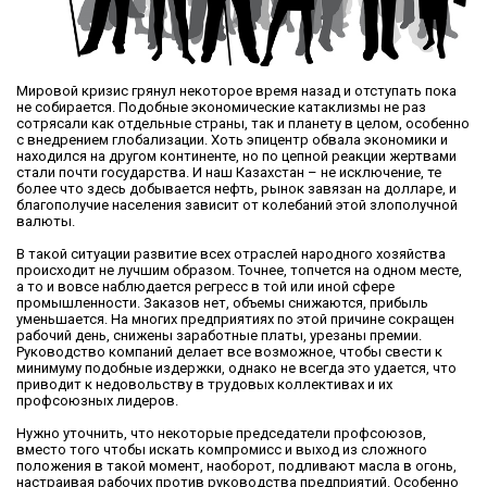
Мировой кризис грянул некоторое время назад и отступать пока
не собирается. Подобные экономические катаклизмы не раз
сотрясали как отдельные страны, так и планету в целом, особенно
с внедрением глобализации. Хоть эпицентр обвала экономики и
находился на другом континенте, но по цепной реакции жертвами
стали почти государства. И наш Казахстан – не исключение, те
более что здесь добывается нефть, рынок завязан на долларе, и
благополучие населения зависит от колебаний этой злополучной
валюты.
В такой ситуации развитие всех отраслей народного хозяйства
происходит не лучшим образом. Точнее, топчется на одном месте,
а то и вовсе наблюдается регресс в той или иной сфере
промышленности. Заказов нет, объемы снижаются, прибыль
уменьшается. На многих предприятиях по этой причине сокращен
рабочий день, снижены заработные платы, урезаны премии.
Руководство компаний делает все возможное, чтобы свести к
минимуму подобные издержки, однако не всегда это удается, что
приводит к недовольству в трудовых коллективах и их
профсоюзных лидеров.
Нужно уточнить, что некоторые председатели профсоюзов,
вместо того чтобы искать компромисс и выход из сложного
положения в такой момент, наоборот, подливают масла в огонь,
настраивая рабочих против руководства предприятий. Особенно