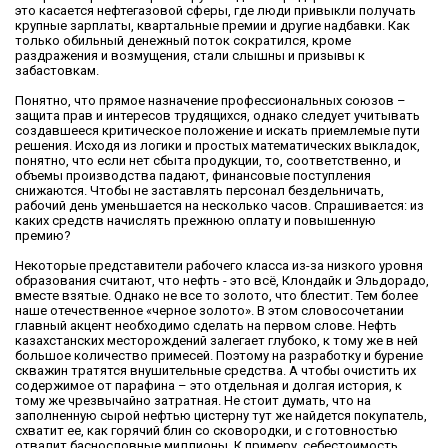
это касается нефтегазовой сферы, где люди привыкли получать
крупные зарплаты, квартальные премии и другие надбавки. Как
только обильный денежный поток сократился, кроме
раздражения и возмущения, стали слышны и призывы к
забастовкам.
Понятно, что прямое назначение профессиональных союзов –
защита прав и интересов трудящихся, однако следует учитывать
создавшееся критическое положение и искать приемлемые пути
решения. Исходя из логики и простых математических выкладок,
понятно, что если нет сбыта продукции, то, соответственно, и
объемы производства падают, финансовые поступления
снижаются. Чтобы не заставлять персонал бездельничать,
рабочий день уменьшается на несколько часов. Спрашивается: из
каких средств начислять прежнюю оплату и повышенную
премию?
Некоторые представители рабочего класса из-за низкого уровня
образования считают, что нефть - это всё, Клондайк и Эльдорадо,
вместе взятые. Однако не все то золото, что блестит. Тем более
наше отечественное «черное золото». В этом словосочетании
главный акцент необходимо сделать на первом слове. Нефть
казахстанских месторождений залегает глубоко, к тому же в ней
большое количество примесей. Поэтому на разработку и бурение
скважин тратятся внушительные средства. А чтобы очистить их
содержимое от парафина – это отдельная и долгая история, к
тому же чрезвычайно затратная. Не стоит думать, что на
заполненную сырой нефтью цистерну тут же найдется покупатель,
схватит ее, как горячий блин со сковородки, и с готовностью
отвалит баснословные миллионы. К примеру, себестоимость