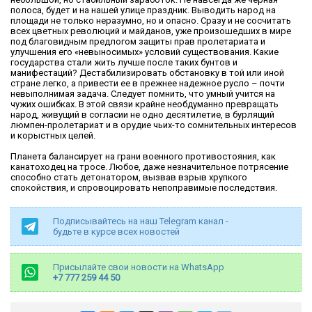
полоса, будет и на нашей улице праздник. Выводить народ на
площади не только неразумно, но и опасно. Сразу и не сосчитать
всех цветных революций и майданов, уже произошедших в мире
под благовидным предлогом защиты прав пролетариата и
улучшения его «невыносимых» условий существования. Какие
государства стали жить лучше после таких бунтов и
манифестаций? Дестабилизировать обстановку в той или иной
стране легко, а привести ее в прежнее надежное русло – почти
невыполнимая задача. Следует помнить, что умный учится на
чужих ошибках. В этой связи крайне необдуманно превращать
народ, живущий в согласии не одно десятилетие, в бурлящий
люмпен-пролетариат и в орудие чьих-то сомнительных интересов
и корыстных целей.
Планета балансирует на грани военного противостояния, как
канатоходец на тросе. Любое, даже незначительное потрясение
способно стать детонатором, вызвав взрыв хрупкого
спокойствия, и спровоцировать непоправимые последствия.
Подписывайтесь на наш Telegram канал -
будьте в курсе всех новостей
Присылайте свои новости на WhatsApp
+7 777 259 44 50