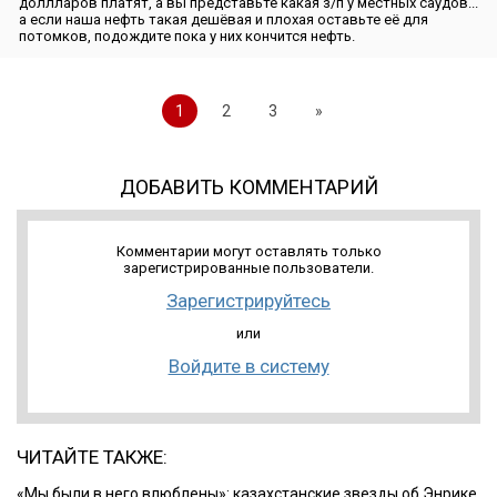
доллларов платят, а вы представьте какая з/п у местных саудов...
а если наша нефть такая дешёвая и плохая оставьте её для
потомков, подождите пока у них кончится нефть.
1
2
3
»
ДОБАВИТЬ КОММЕНТАРИЙ
Комментарии могут оставлять только
зарегистрированные пользователи.
Зарегистрируйтесь
или
Войдите в систему
ЧИТАЙТЕ ТАКЖЕ:
«Мы были в него влюблены»: казахстанские звезды об Энрике