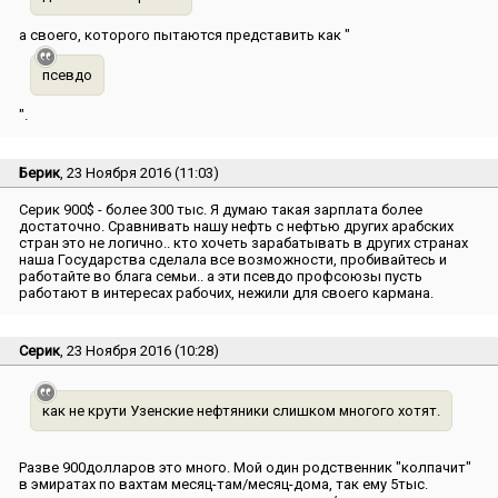
а своего, которого пытаются представить как ″
псевдо
″.
Берик
, 23 Ноября 2016 (11:03)
Серик 900$ - более 300 тыс. Я думаю такая зарплата более
достаточно. Сравнивать нашу нефть с нефтью других арабских
стран это не логично.. кто хочеть зарабатывать в других странах
наша Государства сделала все возможности, пробивайтесь и
работайте во блага семьи.. а эти псевдо профсоюзы пусть
работают в интересах рабочих, нежили для своего кармана.
Серик
, 23 Ноября 2016 (10:28)
как не крути Узенские нефтяники слишком многого хотят.
Разве 900долларов это много. Мой один родственник ″колпачит″
в эмиратах по вахтам месяц-там/месяц-дома, так ему 5тыс.