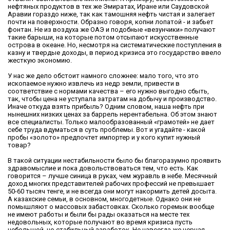
нефтяных продуктов в тех же Эмиратах, Иране или Саудовской
Аравии гораздо ниже, так как тамошняя нефть чистая и залегает
почти на поверхности. Образно говоря, копни лопатой - и забьет
фонтан. Не из воздуха же ОАЭ и подобные «везунчики» получают
такие барыши, на которые потом отсыпают искусственные
острова в океане. Но, несмотря на систематические поступления в
казну и твердые доходы, в период кризиса это государство ввело
жесткую экономию.
У нас же дело обстоит намного сложнее: мало того, что это
ископаемое нужно извлечь из недр земли, привести в
соответствие с нормами качества – его нужно выгодно сбыть,
так, чтобы цена не уступала затратам на добычу и производство.
Иначе откуда взять прибыль? Одним словом, наша нефть при
нынешних низких ценах за баррель нерентабельна. Об этом знают
все специалисты. Только малообразованный «грамотей» не дает
себе труда вдуматься в суть проблемы. Вот и угадайте - какой
пробы «золото» предпочтет импортер и у кого купит нужный
товар?
В такой ситуации нестабильности было бы благоразумно проявить
здравомыслие и пока довольствоваться тем, что есть. Как
говорится – лучше синица в руках, чем журавль в небе. Месячный
доход многих представителей рабочих профессий не превышает
50-60 тысяч тенге, и не всегда они могут накормить детей досыта.
А казахские семьи, в основном, многодетные. Однако они не
помышляют о массовых забастовках. Сколько горемык вообще
не имеют работы и были бы рады оказаться на месте тех
недовольных, которые получают во время кризиса пусть
небольшой, но стабильный заработок. Не навсегда же черная