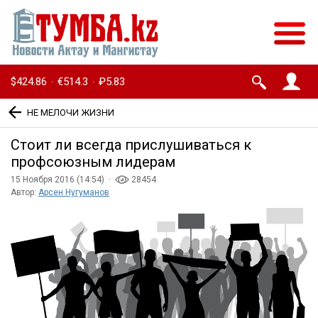
$424.86
€514.3
₽5.83
·
·
НЕ МЕЛОЧИ ЖИЗНИ
Стоит ли всегда прислушиваться к
профсоюзным лидерам
15 Ноября 2016 (14:54) ·
28454
Автор:
Арсен Нугуманов