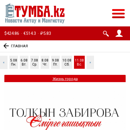
$424.86
€514.3
₽5.83
·
·
ГЛАВНАЯ
5.08
6.08
7.08
8.08
9.08
10.08
11.08
«
»
Пн.
Вт.
Ср.
Чт.
Пт.
Сб.
Вс.
Жизнь города