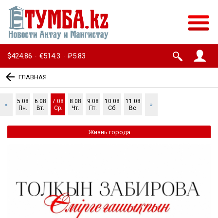
$424.86
€514.3
₽5.83
·
·
ГЛАВНАЯ
5.08
6.08
7.08
8.08
9.08
10.08
11.08
«
»
Пн.
Вт.
Ср.
Чт.
Пт.
Сб.
Вс.
Жизнь города