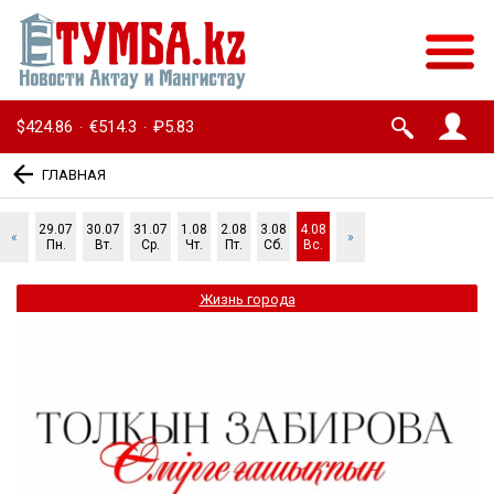
$424.86
€514.3
₽5.83
·
·
ГЛАВНАЯ
29.07
30.07
31.07
1.08
2.08
3.08
4.08
«
»
Пн.
Вт.
Ср.
Чт.
Пт.
Сб.
Вс.
Жизнь города