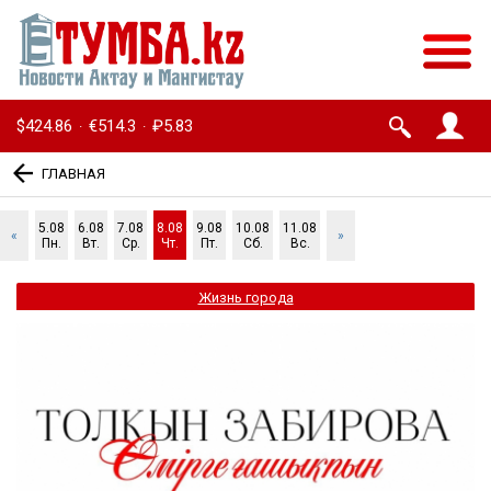
$424.86
€514.3
₽5.83
·
·
ГЛАВНАЯ
5.08
6.08
7.08
8.08
9.08
10.08
11.08
«
»
Пн.
Вт.
Ср.
Чт.
Пт.
Сб.
Вс.
Жизнь города