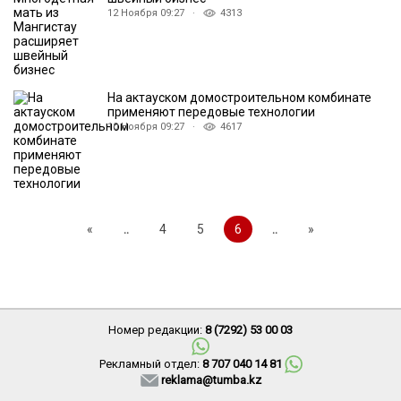
12 Ноября 09:27 ·
4313
На актауском домостроительном комбинате
применяют передовые технологии
10 Ноября 09:27 ·
4617
«
..
4
5
6
..
»
Номер редакции:
8 (7292) 53 00 03
Рекламный отдел:
8 707 040 14 81
reklama@tumba.kz