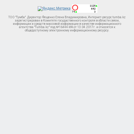
ТОО "Тумба". Директор: Фещенко Елена Владимировна, Интернет-ресурс tumba.kz
зарегистрирован в Комитете госудаственного контроля в области связи,
информации и средств массовой информации в качестве информационного
агентства "Tumba.kz" под №16444-ИА от 13.04.2017г. и относятся к
общедоступному электронному информационному ресурсу.