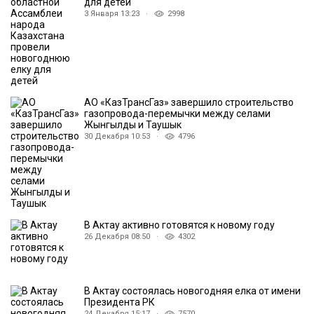
для детей
3 Января 13:23 ·
2998
АО «КазТрансГаз» завершило строительство
газопровода-перемычки между селами
Жынгылды и Таушык
30 Декабря 10:53 ·
4796
В Актау активно готовятся к новому году
26 Декабря 08:50 ·
4302
В Актау состоялась новогодняя елка от имени
Президента РК
24 Декабря 15:17 ·
7570