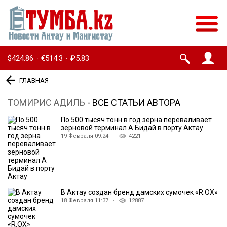
$424.86
€514.3
₽5.83
·
·
ГЛАВНАЯ
ТОМИРИС АДИЛЬ
- ВСЕ СТАТЬИ АВТОРА
По 500 тысяч тонн в год зерна переваливает
зерновой терминал Ақ Бидай в порту Актау
19 Февраля 09:24 ·
4221
В Актау создан бренд дамских сумочек «R.OX»
18 Февраля 11:37 ·
12887