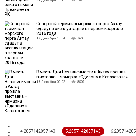
Северный терминал морского порта Актау
сдадут в эксплуатацию в первом квартале
2016 года
18 Декабря 13:04 ·
7603
В честь Дня Независимости в Актау прошла
выставка – ярмарка «Сделано в Казахстане»
18 Декабря 09:22 ·
8507
«
..
4.2857142857143
5.2857142857143
6.28571428