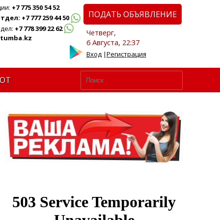
ции:
+7 775 350 54 52
ПОДАТЬ ОБЪЯВЛЕНИЕ
дел: +7 777 259 44 50
дел:
+7 778 399 22 62
Четверг,
tumba.kz
6 Августа, 22:37
Вход
|
Регистрация
ЮТ