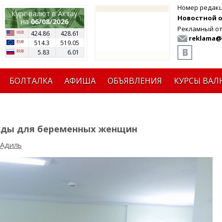
Номер редак
Курс валют в Актау
Новостной от
на
06/08/2026
Рекламный от
424.86
428.61
reklama@
514.3
519.05
5.83
6.01
БОЛТАЛКА
АФИША
ОБЪЯВЛЕНИЯ
КУРСЫ ВАЛ
ежды для беременных женщин
 Адиль