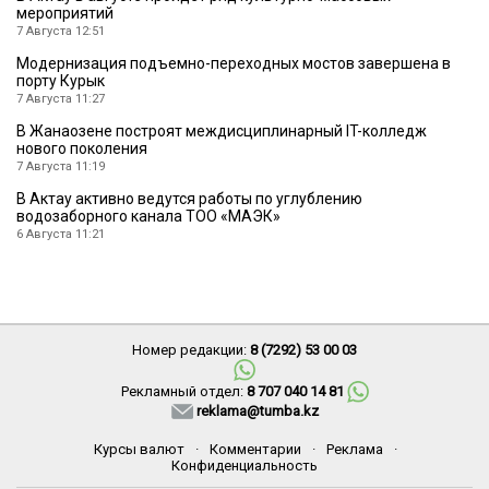
мероприятий
7 Августа 12:51
Модернизация подъемно-переходных мостов завершена в
порту Курык
7 Августа 11:27
В Жанаозене построят междисциплинарный IT-колледж
нового поколения
7 Августа 11:19
В Актау активно ведутся работы по углублению
водозаборного канала ТОО «МАЭК»
6 Августа 11:21
Номер редакции:
8 (7292) 53 00 03
Рекламный отдел:
8 707 040 14 81
reklama@tumba.kz
Курсы валют
·
Комментарии
·
Реклама
·
Конфиденциальность