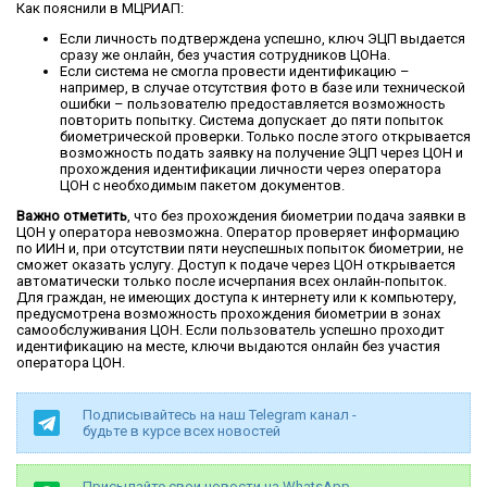
Как пояснили в МЦРИАП:
Если личность подтверждена успешно, ключ ЭЦП выдается
сразу же онлайн, без участия сотрудников ЦОНа.
Если система не смогла провести идентификацию –
например, в случае отсутствия фото в базе или технической
ошибки – пользователю предоставляется возможность
повторить попытку. Система допускает до пяти попыток
биометрической проверки. Только после этого открывается
возможность подать заявку на получение ЭЦП через ЦОН и
прохождения идентификации личности через оператора
ЦОН с необходимым пакетом документов.
Важно отметить
, что без прохождения биометрии подача заявки в
ЦОН у оператора невозможна. Оператор проверяет информацию
по ИИН и, при отсутствии пяти неуспешных попыток биометрии, не
сможет оказать услугу. Доступ к подаче через ЦОН открывается
автоматически только после исчерпания всех онлайн-попыток.
Для граждан, не имеющих доступа к интернету или к компьютеру,
предусмотрена возможность прохождения биометрии в зонах
самообслуживания ЦОН. Если пользователь успешно проходит
идентификацию на месте, ключи выдаются онлайн без участия
оператора ЦОН.
Подписывайтесь на наш Telegram канал -
будьте в курсе всех новостей
Присылайте свои новости на WhatsApp