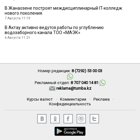
В Жанаозене построят междисциплинарный IT-колледж
нового поколения
7 Августа 11:19
В Актау активно ведутся работы по углублению
водозаборного канала ТОО «МАЭК»
6 Августа 11:21
Номер редакции:
8 (7292) 53 00 03
Рекламный отдел:
8 707 040 14 81
reklama@tumba.kz
Курсы валют
·
Комментарии
·
Реклама
·
Конфиденциальность