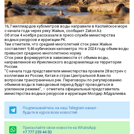
16,7 миллиардов кубометров воды направили в Каспийское море
с начала года через реку Жайык, сообщает Zakon.kz.
Об этом 4 ноября рассказали в пресс-службе министерства
водных ресурсов и ирригации РК.
Там отметили, что средний многолетний сток реки Жайык
составляет 9,46 кубических километра. Но в 2024 году объем воды
превысил среднюю многолетнюю норму.
Сток реки формируется в зависимости от объема воды,
направленной из Ириклинского водохранилища на территории
России.
"С начала года представители министерства провели 28 встреч с
коллегами из России, Китая и стран Центральной Азии по
вопросам трансграничных рек. Переговоры по регулированию
объемов воды в паводковый период будут проводиться в
усиленном режиме", – отметила официальный представитель
министерства водных ресурсов и ирригации Молдир Абдуалиева.
Подписывайтесь на наш Telegram канал -
будьте в курсе всех новостей
Присылайте свои новости на WhatsApp
+7 777 259 44 50