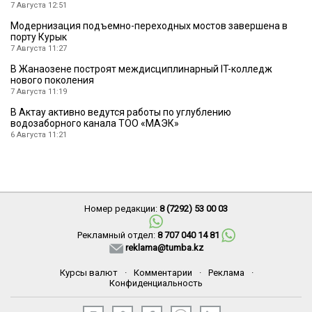
7 Августа 12:51
Модернизация подъемно-переходных мостов завершена в
порту Курык
7 Августа 11:27
В Жанаозене построят междисциплинарный IT-колледж
нового поколения
7 Августа 11:19
В Актау активно ведутся работы по углублению
водозаборного канала ТОО «МАЭК»
6 Августа 11:21
Номер редакции:
8 (7292) 53 00 03
Рекламный отдел:
8 707 040 14 81
reklama@tumba.kz
Курсы валют
·
Комментарии
·
Реклама
·
Конфиденциальность