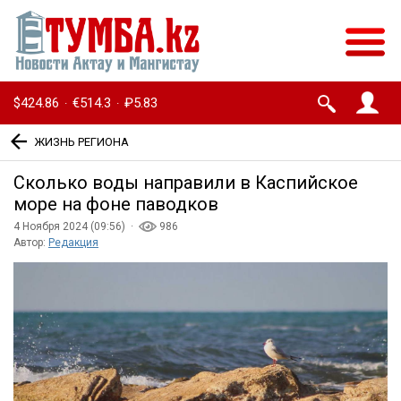
$424.86
€514.3
₽5.83
·
·
ЖИЗНЬ РЕГИОНА
Сколько воды направили в Каспийское
море на фоне паводков
4 Ноября 2024 (09:56) ·
986
Автор:
Редакция