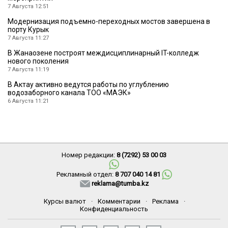
7 Августа 12:51
Модернизация подъемно-переходных мостов завершена в
порту Курык
7 Августа 11:27
В Жанаозене построят междисциплинарный IT-колледж
нового поколения
7 Августа 11:19
В Актау активно ведутся работы по углублению
водозаборного канала ТОО «МАЭК»
6 Августа 11:21
Номер редакции:
8 (7292) 53 00 03
Рекламный отдел:
8 707 040 14 81
reklama@tumba.kz
Курсы валют
·
Комментарии
·
Реклама
·
Конфиденциальность