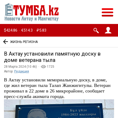
$424.86
€514.3
₽5.83
·
·
ЖИЗНЬ РЕГИОНА
В Актау установили памятную доску в
доме ветерана тыла
28 Марта 2024 (10:46) ·
1725
Автор:
Редакция
В Актау установили мемориальную доску, в доме,
где жил ветеран тыла Талап Жанжигитулы. Ветеран
проживал в 22 доме в 26 микрорайоне, сообщает
пресс-служба акимата города.