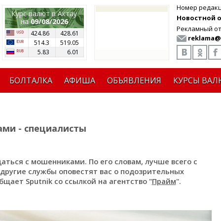
Номер редак
Курс валют в Актау
Новостной от
на
09/08/2026
Рекламный от
424.86
428.61
reklama@
514.3
519.05
5.83
6.01
БОЛТАЛКА
АФИША
ОБЪЯВЛЕНИЯ
КУРСЫ ВАЛ
ами - специалисты
аться с мошенниками. По его словам, лучше всего с
и другие службы оповестят вас о подозрительных
бщает Sputnik со ссылкой на агентство "
Прайм
".