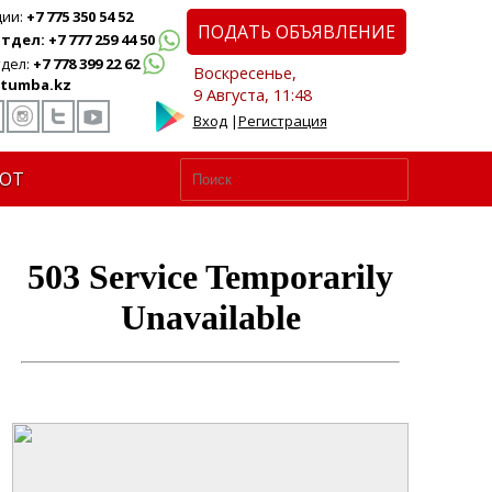
ции:
+7 775 350 54 52
ПОДАТЬ ОБЪЯВЛЕНИЕ
дел: +7 777 259 44 50
дел:
+7 778 399 22 62
Воскресенье,
tumba.kz
9 Августа, 11:48
Вход
|
Регистрация
ЮТ