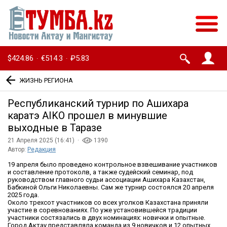
$424.86
€514.3
₽5.83
·
·
ЖИЗНЬ РЕГИОНА
Республиканский турнир по Ашихара
каратэ AIKO прошел в минувшие
выходные в Таразе
21 Апреля 2025 (16:41) ·
1390
Автор:
Редакция
19 апреля было проведено контрольное взвешивание участников
и составление протоколв, а также судейский семинар, под
руководством главного судьи ассоциации Ашихара Казахстан,
Бабкиной Ольги Николаевны. Сам же турнир состоялся 20 апреля
2025 года.
Около трехсот участников со всех уголков Казахстана приняли
участие в соревнованиях. По уже установившейся традиции
участники состязались в двух номинациях: новички и опытные.
Город Актау представляла команда из 9 новичков и 12 опытных