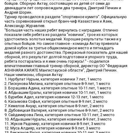
бойцов. Сборную Актау, состоявшую из детей от семи до
двенадцати лет сопровождали два тренера, Дмитрий Печкин и
Андрей Шорин.
Турнир проводился в разделе "спортивное кумитэ". Официальную
часть соревнований открыл бранч-чиф Казахстана и Азии,
Александр Журавлев.
"Большая часть наших ребят вернулись с наградами. Отлично
показали себя ребята из раздела "новички", трое из которых
удостоились золотых медалей. Хорошие результаты также и у
опытных бойцов. Но самое главное - команда Актау привезла
домой кубок за третье общекомандное место и пятнадцать
медалей разного достоинства. Прекрасный показатель для нашей
сборной, это результат долгой подготовки и упорного труда,
ребята постарались и я ими очень горжусь! " - поделился
впечатлениями главный тренер сборной, директор ОО "Федерация
ASHIHARA KARATE Мангистауской области", Дмитрий Печкин.
Наши чемпионы, сборная Актау:
1. Нурбулат Нурым, категория новички 7 лет, 1 место
2. Пискунова Милана, категория опытные 8-9 лет, 1 место
3. Борашева Адина, категория опытные 10-11 лет, 1 место
4. Абдыашим Ералы, категория новички 10-11 лет, 1 место
5. Бурибек Адил, категория новички 12-13 лет, 1 место
6. Касымова Софья, категория опытные 8-9 лет, 2 место
7. Кемелов Ануар, категория опытные 8-9 лет, 2 место
8. Дубовицкая Валерия, категория опытные 8-9 лет, 2 место
9. Сайдамирова Лиза, категория опытные 10-11 лет, 2 место
10. Абдыашим Нуралы, категория новички 8-9 лет, 3 место
11. Жуков Радомир, категория новички 8-9 лет, 3 место
12. Муса Алдияр, категория новички 8-9 лет, 3 место
13. Бекжанов Расул, категория новички 10-11 лет, 3 место