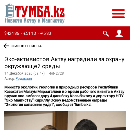
$424.86
€514.3
₽5.83
·
·
ЖИЗНЬ РЕГИОНА
Эко-активистов Актау наградили за охрану
окружающей среды
14 Декабря 2020 (09:47) ·
2728
Автор:
Редакция
Министр экологии, геологии и природных ресурсов Республики
Казахстан Магзум Мирзагалиев во время рабочего визита в Актау
вручил эко-амбассадору Адильбеку Козыбакову и директору НПУ
"Эко Мангистау" Кириллу Осину ведомственные награды
"Экология саласының үздігі", сообщает Tumba.kz.