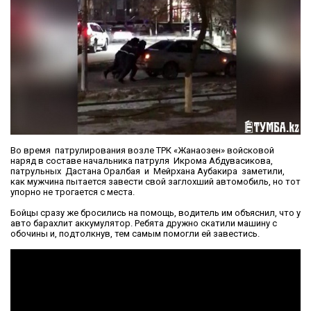
Во время патрулирования возле ТРК «Жанаозен» войсковой
наряд в составе начальника патруля Икрома Абдувасикова,
патрульных Дастана Оралбая и Мейрхана Аубакира заметили,
как мужчина пытается завести свой заглохший автомобиль, но тот
упорно не трогается с места.
Бойцы сразу же бросились на помощь, водитель им объяснил, что у
авто барахлит аккумулятор. Ребята дружно скатили машину с
обочины и, подтолкнув, тем самым помогли ей завестись.