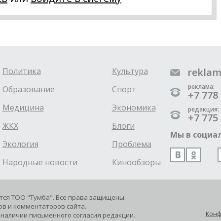
Политика
Культура
reklam
реклама:
Образование
Спорт
+7 778 
Медицина
Экономика
редакция:
+7 775 
ЖКХ
Блоги
Мы в социал
Экология
Проблема
Народные новости
Кинообзоры
ется ТОО "Тумба". Все права защищены.
в и комментаторов сайта.
Конф
наличии письменного согласия редакции.