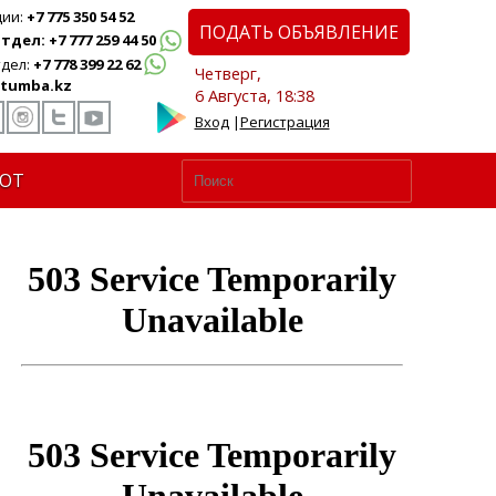
ции:
+7 775 350 54 52
ПОДАТЬ ОБЪЯВЛЕНИЕ
дел: +7 777 259 44 50
дел:
+7 778 399 22 62
Четверг,
tumba.kz
6 Августа, 18:38
Вход
|
Регистрация
ЮТ