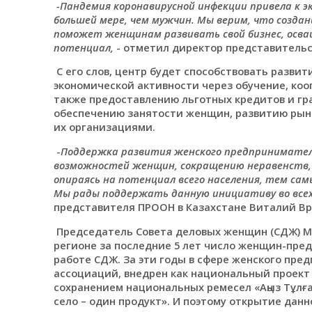
-Пандемия коронавирусной инфекции привела к э
большей мере, чем мужчин. Мы верим, что созд
поможет женщинам развивать свой бизнес, осваи
потенциал,
- отметил директор представительс
С его слов, центр будет способствовать разви
экономической активности через обучение, ко
также предоставлению льготных кредитов и гр
обеспечению занятости женщин, развитию рынк
их организациями.
-
Поддержка развития женского предпринимател
возможностей женщин, сокращению неравенств, 
опираясь на потенциал всего населения, тем са
Мы рады поддержать данную инициативу во всех 
представителя ПРООН в Казахстане Виталий В
Председатель Совета деловых женщин (СДЖ) Ма
регионе за последние 5 лет число женщин-пре
работе СДЖ. За эти годы в сфере женского пре
ассоциаций, внедрен как национальный проект
сохранением национальных ремесел «Аңыз Тұлға
село – один продукт». И поэтому открытие дан