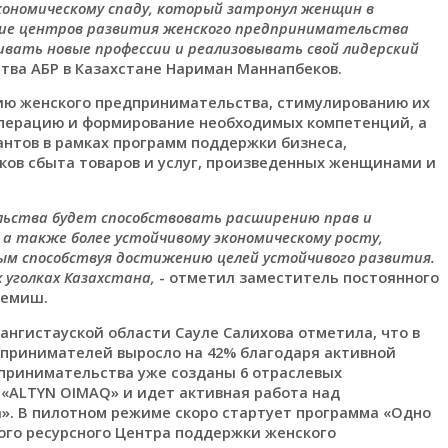
кономическому спаду, который затронул женщин в
ание центров развития женского предпринимательства
вать новые профессии и реализовывать свой лидерский
тва АБР в Казахстане Нариман Маннапбеков.
тию женского предпринимательства, стимулированию их
операцию и формирование необходимых компетенций, а
антов в рамках программ поддержки бизнеса,
ов сбыта товаров и услуг, произведенных женщинами и
ьства будет способствовать расширению прав и
а также более устойчивому экономическому росту,
мым способствуя достижению целей устойчивого развития.
уголках Казахстана,
- отметил заместитель постоянного
ремиш.
нгистауской области Сауле Салихова отметила, что в
дпринимателей выросло на 42% благодаря активной
дпринимательства уже созданы 6 отраслевых
 «ALTYN OIMAQ» и идет активная работа над
». В пилотном режиме скоро стартует программа «Одно
ного ресурсного Центра поддержки женского