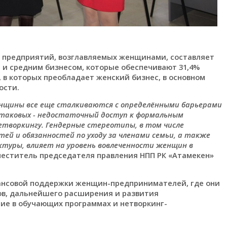
я предприятий, возглавляемых женщинами, составляет
 и средним бизнесом, которые обеспечивают 31,4%
и, в которых преобладает женский бизнес, в основном
ости.
женщины все еще сталкиваются с определёнными барьерами
 таковых - недостаточный доступ к формальным
етворкингу. Гендерные стереотипы, в том числе
ей и обязанностей по уходу за членами семьи, а также
туры, влияет на уровень вовлеченности женщин в
меститель председателя правления НПП РК «Атамекен»
ансовой поддержки женщин-предпринимателей, где они
пов, дальнейшего расширения и развития
тие в обучающих программах и нетворкинг-