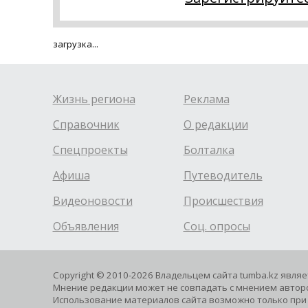
загрузка...
Жизнь региона
Реклама
Справочник
О редакции
Спецпроекты
Болталка
Афиша
Путеводитель
Видеоновости
Происшествия
Объявления
Соц. опросы
Copyright © 2010-2026 Владельцем сайта tumba.kz явля
Мнение редакции может не совпадать с мнением авторо
Использование материалов сайта возможно только при 