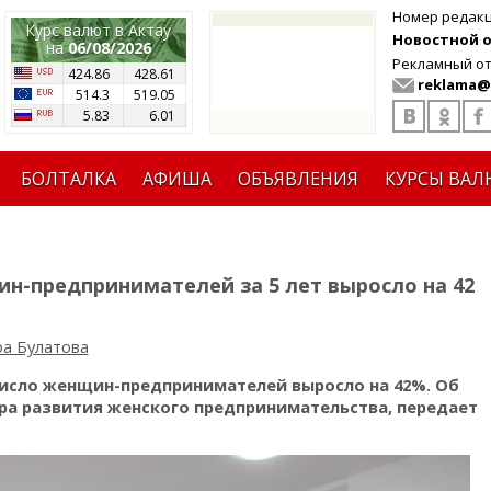
Номер редак
Курс валют в Актау
Новостной от
на
06/08/2026
Рекламный от
424.86
428.61
reklama@
514.3
519.05
5.83
6.01
БОЛТАЛКА
АФИША
ОБЪЯВЛЕНИЯ
КУРСЫ ВАЛ
н-предпринимателей за 5 лет выросло на 42
а Булатова
 число женщин-предпринимателей выросло на 42%. Об
тра развития женского предпринимательства, передает