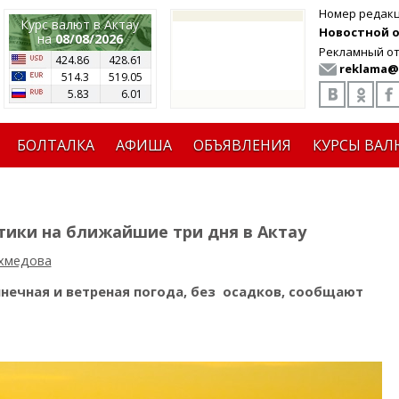
Номер редак
Курс валют в Актау
Новостной от
на
08/08/2026
Рекламный от
424.86
428.61
reklama@
514.3
519.05
5.83
6.01
БОЛТАЛКА
АФИША
ОБЪЯВЛЕНИЯ
КУРСЫ ВАЛ
тики на ближайшие три дня в Актау
хмедова
олнечная и ветреная погода, без
осадков, сообщают