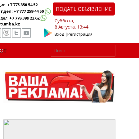
ции:
+7 775 350 54 52
ПОДАТЬ ОБЪЯВЛЕНИЕ
дел: +7 777 259 44 50
дел:
+7 778 399 22 62
Суббота,
tumba.kz
8 Августа, 13:44
Вход
|
Регистрация
ЮТ