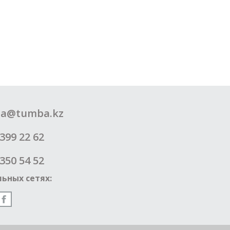
a@tumba.kz
399 22 62
350 54 52
ьных сетях: