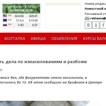
Номер редак
Курс валют в Актау
Новостной от
на
08/08/2026
Рекламный от
424.86
428.61
reklama@
514.3
519.05
5.83
6.01
БОЛТАЛКА
АФИША
ОБЪЯВЛЕНИЯ
КУРСЫ ВАЛ
ть дела по изнасилованиям и разбоям
ин
овных дел, где фигурантами стали насильники, в
еличилось до 13. Об этом сообщили на брифинге в Центре