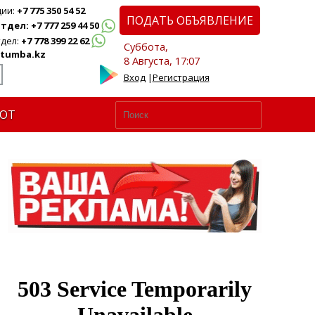
ции:
+7 775 350 54 52
ПОДАТЬ ОБЪЯВЛЕНИЕ
дел: +7 777 259 44 50
дел:
+7 778 399 22 62
Суббота,
tumba.kz
8 Августа, 17:07
Вход
|
Регистрация
ЮТ