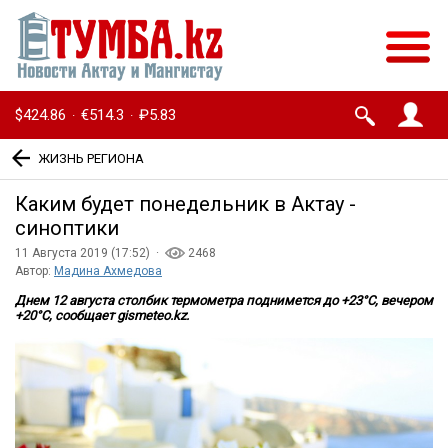
$424.86
€514.3
₽5.83
·
·
ЖИЗНЬ РЕГИОНА
Каким будет понедельник в Актау -
синоптики
11 Августа 2019 (17:52) ·
2468
Автор:
Мадина Ахмедова
Днем 12 августа столбик термометра поднимется до +23°C, вечером
+20°C, сообщает gismeteo.kz.