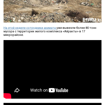
На этой неделе сотрудники акимата
уже вывезли более 80 тонн
мусора с территории жилого комплекса «Айракты» в 17
микрорайоне.