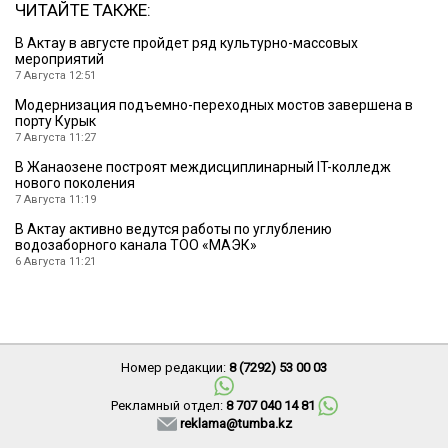
ЧИТАЙТЕ ТАКЖЕ:
В Актау в августе пройдет ряд культурно-массовых
мероприятий
7 Августа 12:51
Модернизация подъемно-переходных мостов завершена в
порту Курык
7 Августа 11:27
В Жанаозене построят междисциплинарный IT-колледж
нового поколения
7 Августа 11:19
В Актау активно ведутся работы по углублению
водозаборного канала ТОО «МАЭК»
6 Августа 11:21
Номер редакции:
8 (7292) 53 00 03
Рекламный отдел:
8 707 040 14 81
reklama@tumba.kz