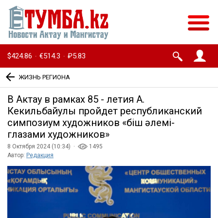
$424.86
€514.3
₽5.83
·
·
ЖИЗНЬ РЕГИОНА
В Актау в рамках 85 - летия А.
Кекильбайулы пройдет республиканский
симпозиум художников «Әбіш әлемі-
глазами художников»
8 Октября 2024 (10:34) ·
1495
Автор:
Редакция