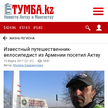
$424.86
€514.3
₽5.83
·
·
ЖИЗНЬ РЕГИОНА
Известный путешественник-
велосипедист из Армении посетил Актау
15 Марта 2017 (21:31) ·
5847
Автор:
Малика Хамракулова