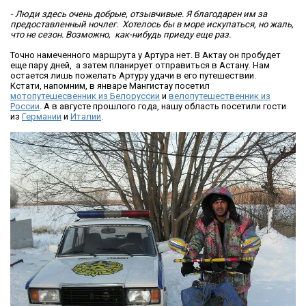
- Люди здесь очень добрые, отзывчивые. Я благодарен им за
предоставленный ночлег. Хотелось бы в море искупаться, но жаль,
что не сезон. Возможно, как-нибудь приеду еще раз.
Точно намеченного маршрута у Артура нет. В Актау он пробудет
еще пару дней, а затем планирует отправиться в Астану. Нам
остается лишь пожелать Артуру удачи в его путешествии.
Кстати, напомним, в январе Мангистау посетил
мотопутешесвенник из Белоруссии
и
велопутешественник из
России
. А в августе прошлого года, нашу область посетили гости
из
Германии
и
Италии
.