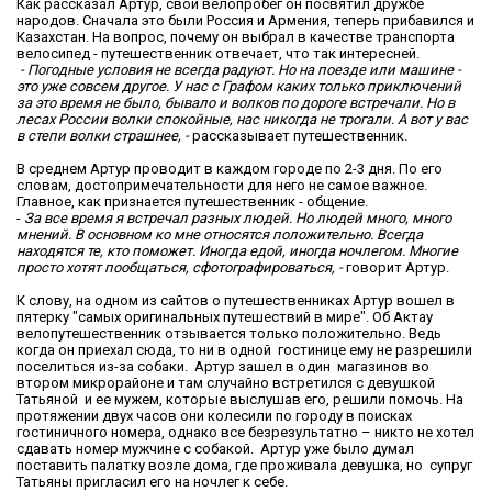
Как рассказал Артур, свой велопробег он посвятил дружбе
народов. Сначала это были Россия и Армения, теперь прибавился и
Казахстан. На вопрос, почему он выбрал в качестве транспорта
велосипед - путешественник отвечает, что так интересней.
- Погодные условия не всегда радуют. Но на поезде или машине -
это уже совсем другое. У нас с Графом каких только приключений
за это время не было, бывало и волков по дороге встречали. Но в
лесах России волки спокойные, нас никогда не трогали. А вот у вас
в степи волки страшнее, -
рассказывает путешественник.
В среднем Артур проводит в каждом городе по 2-3 дня. По его
словам, достопримечательности для него не самое важное.
Главное, как признается путешественник - общение.
-
За все время я встречал разных людей. Но людей много, много
мнений. В основном ко мне относятся положительно. Всегда
находятся те, кто поможет. Иногда едой, иногда ночлегом. Многие
просто хотят пообщаться, сфотографироваться, -
говорит Артур.
К слову, на одном из сайтов о путешественниках Артур вошел в
пятерку "самых оригинальных путешествий в мире". Об Актау
велопутешественник отзывается только положительно. Ведь
когда он приехал сюда, то ни в одной гостинице ему не разрешили
поселиться из-за собаки. Артур зашел в один магазинов во
втором микрорайоне и там случайно встретился с девушкой
Татьяной и ее мужем, которые выслушав его, решили помочь. На
протяжении двух часов они колесили по городу в поисках
гостиничного номера, однако все безрезультатно – никто не хотел
сдавать номер мужчине с собакой. Артур уже было думал
поставить палатку возле дома, где проживала девушка, но супруг
Татьяны пригласил его на ночлег к себе.