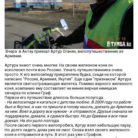
Вчера в Актау приехал Артур Оганян, велопутешественник из
Армении.
Артура знают очень многие. На своем железном коне он
исколесил почти всю Россию. Узнать путешественника очень
просто. К его велосипеду прикреплена будка, сзади на которой
написано "Россия, Армения, Якутия". Еще одни "признаком" Артура
является светоотражающая жилетка. Помимо верного железного
коня, компанию ему составляет не менее верная немецкая
овчарка по кличке Граф.
Первое его путешествие длилось больше полугода.
- На велосипеде я кататься с детства люблю. В 2009 году по работе
был в Якутии, и как-то пришла в голову мысль, доехать до Армении
на нем. Взял в дорогу все нужное - и отправился. Друзья сначала не
поддержали, думали, я сдамся быстро. Но до Еревана я все-таки
доехал. На это ушло полгода.
После своего первого велопробега, Артур взял небольшую паузу.
Но долго сидеть дома уже не смог. Снова взял своего железного
коня и отправился в путь. В этот раз уже с Графом.